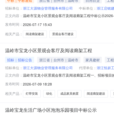
中标｜中标通知
浙江省｜台州市｜温岭市
日用百货
工程
招标单位：
浙江大源物业管理服务有限公司
中标单位：
浙江启铭
温岭市宝龙小区景观会客厅及阅读廊架工程中标公示2026-07
正文内容：
规定的评标方法，经评标委员会评定，已确定中标候选人
发布时间：
2026-07-17 15:43
投资工程建设项目招投标活动的意见》等相关规定对评标
投标法实施条例》
相关产品：
阅读廊架建设
景观会客厅建设
温岭市宝龙小区景观会客厅及阅读廊架工程
招标｜招标公告
浙江省｜台州市｜温岭市
家具建材
工程
招标单位：
浙江大源物业管理服务有限公司
代理单位：
浙江恒超
温岭市宝龙小区景观会客厅及阅读廊架工程一、招标项目
正文内容：
自筹招标方式：公开招标招标范围：招标人指定的温岭市宝
发布时间：
2026-07-09 18:28
求：60日历天工程概况：本工程为温岭市宝龙小区景观
置及绿化、灯带等。（详见工程预算书）三、
相关产品：
灯带安装
绿化
成品家具购置
阅读廊架建设
温岭宝龙生活广场小区泡泡乐园项目中标公示