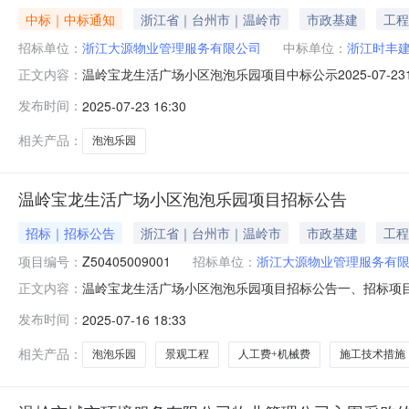
中标｜中标通知
浙江省｜台州市｜温岭市
市政基建
工程
招标单位：
浙江大源物业管理服务有限公司
中标单位：
浙江时丰
温岭宝龙生活广场小区泡泡乐园项目中标公示2025-07-23
正文内容：
法，经评标委员会评定，已确定中标候选人。现根据《中
发布时间：
2025-07-23 16:30
项目招投标活动的意见》等相关规定对评标结果予以公示
例》第五十四条规
相关产品：
泡泡乐园
温岭宝龙生活广场小区泡泡乐园项目招标公告
招标｜招标公告
浙江省｜台州市｜温岭市
市政基建
工程
项目编号：
Z50405009001
招标单位：
浙江大源物业管理服务有
温岭宝龙生活广场小区泡泡乐园项目招标公告一、招标项
正文内容：
招标方式：公开招标招标范围：招标人指定的温岭宝龙生活
发布时间：
2025-07-16 18:33
天工程概况：本工程为温岭宝龙生活广场小区泡泡乐园项目
书）三、投标申请人资格要求1、投标申
相关产品：
泡泡乐园
景观工程
人工费+机械费
施工技术措施