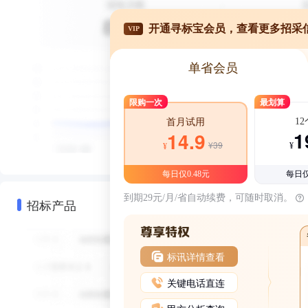
开通寻标宝会员，查看更多招采
VIP
单省会员
限购一次
最划算
1
首月试用
1
14.9
¥39
¥
¥
每日仅0.48元
每日仅
到期29元/月/省自动续费，可随时取消。
招标产品
标讯详情查看
关键电话直连