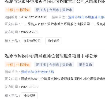
温岭市城市环境服务有限公司物业管理公司入围采购的
中标｜中标通知
浙江省｜台州市｜温岭市
项目编号：
JJWL221201406
招标单位：
温岭市城市环境服务有限
一．采购人名称：温岭市城市环境服务有限公司二．采购项目
正文内容：
招标五．采购公告发布日期：2022-12-01六．入围日
发布时间：
2022-12-09
有限公司业务发展需要，现通过公开招标方式选择信誉良
项服务。详见第三章
相关产品：
物业管理公司
物业管理
温岭市购物中心疏导点摊位管理服务项目中标公示
中标｜中标通知
浙江省｜台州市｜温岭市
服务采购
招标单位：
温岭市综合行政执法局
温岭市购物中心疏导点摊位管理服务项目中标公示温岭市购
正文内容：
规定对评标结果予以公示，接受社会监督。如有问题或异
发布时间：
2020-06-02
提交投诉书。一、项目名称：温岭市购物中心疏导点摊位
员数量（人）工期得分1浙江大源物业管理服务
相关产品：
摊位管理