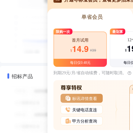
单省会员
限购一次
最划算
1
首月试用
1
14.9
¥39
¥
¥
每日仅0.48元
每日仅
到期29元/月/省自动续费，可随时取消。
招标产品
标讯详情查看
关键电话直连
甲方分析查询