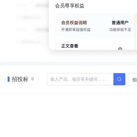
会员尊享权益
招投标
招
0