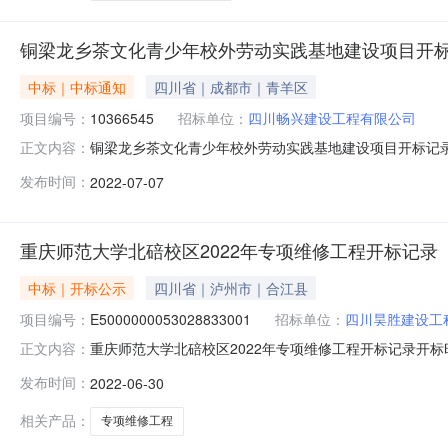
铜梁龙乡茶文化青少年校外劳动实践基地建设项目开
中标｜中标通知
四川省｜成都市｜青羊区
项目编号：
10366545
招标单位：
四川畅兴建设工程有限公司
铜梁龙乡茶文化青少年校外劳动实践基地建设项目开标记录开标
正文内容：
目负责人:王敏;报价:9527175.91元\/%;工期:达到招标文
发布时间：
2022-07-07
（集团）有限公司;项目负责人:刘松;报价:10366545.14
重庆师范大学北碚校区2022年专项维修工程开标记录
中标｜开标公示
四川省｜泸州市｜合江县
项目编号：
E5000000053028833001
招标单位：
四川昊胜建设工
重庆师范大学北碚校区2022年专项维修工程开标记录开标时间：202
正文内容：
3009:30开标记录内容投标人名称:四川昊胜建设工程有限公司
发布时间：
2022-06-30
交时间:TueJun2816:42:54CST2022,投标人名称:
相关产品：
专项维修工程