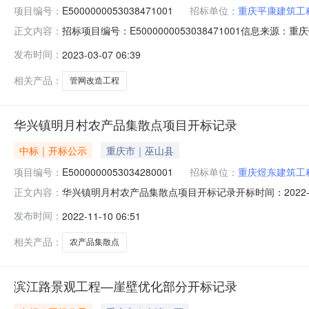
项目编号：
E5000000053038471001
招标单位：
重庆平康建筑工
招标项目编号：E5000000053038471001信息来
正文内容：
0609:30信息来源：重庆开标参与人开标地点铜梁区开标室216
发布时间：
2023-03-07 06:39
元/%;工期:符合招标文件的要求日历天;质量要求:0;保证金金额:0.
相关产品：
管网改造工程
华兴镇明月村农产品集散点项目开标记录
中标｜开标公示
重庆市｜巫山县
项目编号：
E5000000053034280001
招标单位：
重庆煜东建筑工
华兴镇明月村农产品集散点项目开标记录开标时间：2022-11-09
正文内容：
标记录内容投标人名称:重庆煜东建筑工程有限公司;项目负责人:匡
发布时间：
2022-11-10 06:51
间:TueNov0815:18:13CST2022,投标人名称:重庆远
相关产品：
农产品集散点
滨江路景观工程—崖壁优化部分开标记录