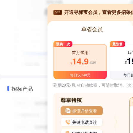
开通寻标宝会员，查看更多招采
VIP
单省会员
限购一次
最划算
1
首月试用
1
14.9
¥39
¥
¥
每日仅0.48元
每日仅
到期29元/月/省自动续费，可随时取消。
招标产品
标讯详情查看
关键电话直连