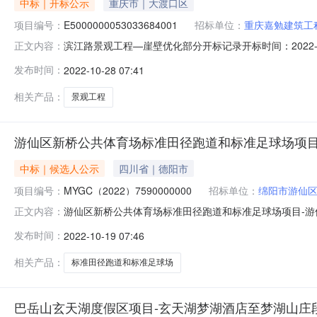
中标｜开标公示
重庆市｜大渡口区
项目编号：
E5000000053033684001
招标单位：
重庆嘉勉建筑工
滨江路景观工程—崖壁优化部分开标记录开标时间：2022-10-27
正文内容：
标记录内容投标人名称:重庆嘉勉建筑工程有限公司;项目负责人:邓
发布时间：
2022-10-28 07:41
间:WedOct2617:43:29CST2022,投标人名称:重庆远
相关产品：
景观工程
游仙区新桥公共体育场标准田径跑道和标准足球场项目
中标｜候选人公示
四川省｜德阳市
项目编号：
MYGC（2022）7590000000
招标单位：
绵阳市游仙
游仙区新桥公共体育场标准田径跑道和标准足球场项目-游仙区
正文内容：
MYGC(2022)7590000000（游仙区新桥公共
发布时间：
2022-10-19 07:46
项目游仙区新桥公共体育场标准田径跑道和标准足球场项目施
15908201
相关产品：
标准田径跑道和标准足球场
巴岳山玄天湖度假区项目-玄天湖梦湖酒店至梦湖山庄