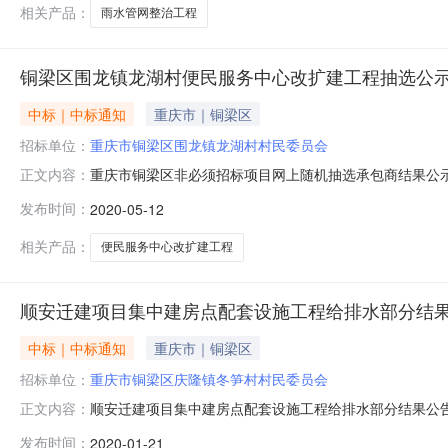
200
相关产品：
雨水管网整治工程
铜梁区围龙镇龙湖村便民服务中心改扩建工程抽选公
中标｜中标通知
重庆市｜铜梁区
招标单位：
重庆市铜梁区围龙镇龙湖村村民委员会
重庆市铜梁区非必须招标项目网上随机抽选承包商结果公示表
正文内容：
市铜梁区围龙镇龙湖村村民委员会抽选时间：2020.05.
发布时间：
2020-05-12
建筑工程有限公司第三中选承包商：重庆市綦江篆塘建筑
清单。发包总价
相关产品：
便民服务中心改扩建工程
顺安迁建项目集中建房点配套设施工程给排水部分结
中标｜中标通知
重庆市｜铜梁区
招标单位：
重庆市铜梁区庆隆镇冬笋村村民委员会
顺安迁建项目集中建房点配套设施工程给排水部分结果公告索引
正文内容：
2020-1-21标题顺安迁建项目集中建房点配套设施工程
发布时间：
2020-01-21