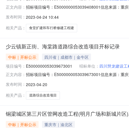
招标项目编号：E5000000053039408001信息来
正文内容：
标参与人开标地点铜梁区开标室216开标时间2023-04-23
发布时间：
2023-04-24 10:44
求日历天;质量要求:0;保证金金额:0.00元,投标文件递交时间:Fr
相关产品：
食堂扩建和车行桥修建工程建
少云镇新正街、海棠路道路综合改造项目开标记录
中标｜开标公示
四川省｜成都市｜金牛区
项目编号：
E5000000053039673001
招标单位：
四川慧龙建设工
招标项目编号：E5000000053039673001信息来
正文内容：
区开标室214开标时间2023-04-2009:30开标记录内容
发布时间：
2023-04-20
求:0;保证金金额:0.00元,投标文件递交时间:WedApr191
相关产品：
道路综合改造项目
铜梁城区第三片区管网改造工程(明月广场和新城片区)
中标｜开标公示
重庆市｜渝北区