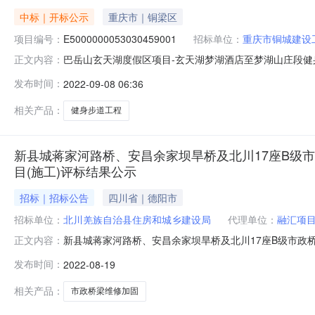
中标｜开标公示
重庆市｜铜梁区
项目编号：
E5000000053030459001
招标单位：
重庆市铜城建设
巴岳山玄天湖度假区项目-玄天湖梦湖酒店至梦湖山庄段健身步道工
正文内容：
标室216开标时间2022-09-0709:30开标记录内容投标
发布时间：
2022-09-08 06:36
保证金金额:0.00元,投标文件递交时间:TueSep0618:14
相关产品：
健身步道工程
新县城蒋家河路桥、安昌余家坝旱桥及北川17座B级
目(施工)评标结果公示
招标｜招标公告
四川省｜德阳市
招标单位：
北川羌族自治县住房和城乡建设局
代理单位：
融汇项
新县城蒋家河路桥、安昌余家坝旱桥及北川17座B级市政
正文内容：
城蒋家河路桥、安昌余家坝旱桥及北川17座B级市政桥梁
发布时间：
2022-08-19
修加固项目新县城蒋家河路桥、安昌余家坝旱桥及北川17座
川羌族自治县住房和城乡建
相关产品：
市政桥梁维修加固