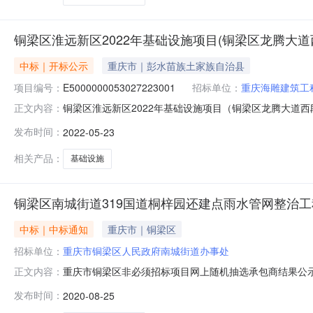
铜梁区淮远新区2022年基础设施项目(铜梁区龙腾大
中标｜开标公示
重庆市｜彭水苗族土家族自治县
项目编号：
E5000000053027223001
招标单位：
重庆海雕建筑工
铜梁区淮远新区2022年基础设施项目（铜梁区龙腾大道西段至少云
正文内容：
人开标地点铜梁区开标室216开标时间2022-05-2309:
发布时间：
2022-05-23
历天;质量要求:0;保证金金额:0.00元,投标文件递交时间:FriM
相关产品：
基础设施
铜梁区南城街道319国道桐梓园还建点雨水管网整治
中标｜中标通知
重庆市｜铜梁区
招标单位：
重庆市铜梁区人民政府南城街道办事处
重庆市铜梁区非必须招标项目网上随机抽选承包商结果公示表(
正文内容：
单位：重庆市铜梁区人民政府南城街道办事处抽选时间：202
发布时间：
2020-08-25
商：重庆杰硕建筑工程有限公司第三中选承包商：重庆市恒旭