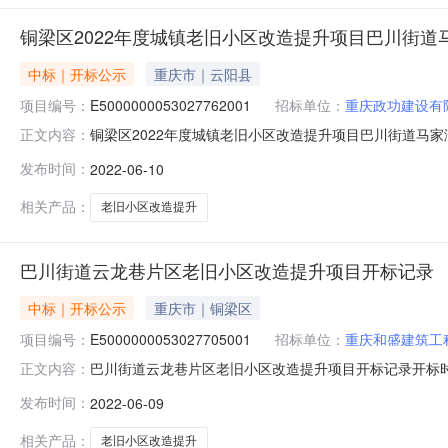
铜梁区2022年度城镇老旧小区改造提升项目巴川街
中标｜开标公示
重庆市｜云阳县
项目编号：
E5000000053027762001
招标单位：
重庆政功建设有
铜梁区2022年度城镇老旧小区改造提升项目巴川街道马家湾片区老
正文内容：
开标地点铜梁区开标室216开标时间2022-06-1009:3
发布时间：
2022-06-10
质量要求:0;保证金金额:0.00元,投标文件递交时间:ThuJun
相关产品：
老旧小区改造提升
巴川街道云龙巷片区老旧小区改造提升项目开标记录
中标｜开标公示
重庆市｜铜梁区
项目编号：
E5000000053027705001
招标单位：
重庆和盛建筑工
巴川街道云龙巷片区老旧小区改造提升项目开标记录开标时间：2022
正文内容：
0909:30开标记录内容投标人名称:重庆和盛建筑工程有限公司
发布时间：
2022-06-09
交时间:WedJun0818:59:24CST2022,投标人名称:重
相关产品：
老旧小区改造提升