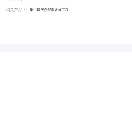
重庆市铜梁区非必须招标项目随机抽选承包商结果公示表(公示
相关产品：
集中建房点配套设施工程
NEW
HOT
5折起
暂时没有搜索结果…