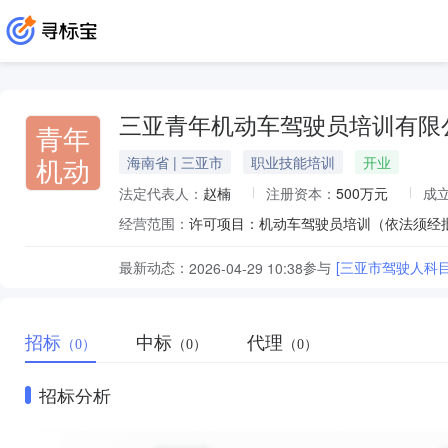
三亚青年机动车驾驶员培训有限
青年
机动
海南省 | 三亚市
职业技能培训
开业
法定代表人：
赵楠
注册资本：
500万元
成
经营范围：
最新动态：
参与
[三亚市驾驶人科目
2026-04-29 10:38
招标
中标
代理
（0）
（0）
（0）
招标分析