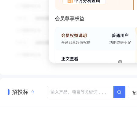
甲方分析查询
会员尊享权益
招投标
招
0