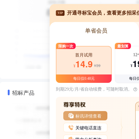
开通寻标宝会员，查看更多招采
VIP
单省会员
限购一次
最划算
1
首月试用
1
14.9
¥39
¥
¥
每日仅0.48元
每日仅
到期29元/月/省自动续费，可随时取消。
招标产品
标讯详情查看
关键电话直连