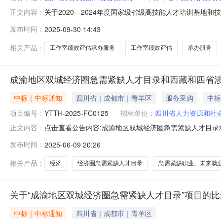
关于2020—2024年度国家级省级高技能人才培训基地和
正文内容：
2024年度国家级省级高技能人才培训基地和技能大师工
发布时间：
2025-09-30 14:43
拟确定为2020—2024年度国家级省级高技能人才培训
相关产品：
工作室绩效评估承办服务
工作室绩效评估
承办服务
成渝地区双城经济圈急需紧缺人才目录和西藏和四省
中标｜中标通知
四川省｜成都市｜青羊区
服务采购
中标
项目编号：
YTTH-2025-FC0125
招标单位：
四川省人力资源和社
点击查看公告内容:成渝地区双城经济圈急需紧缺人才目录
正文内容：
藏和四省涉藏州县急需紧缺职业、未来就业需求目录编制项目
发布时间：
2025-06-09 20:26
四省涉藏州县急需紧缺职业、未来就业需求目录编制项目二
色路236号新华之星A
相关产品：
经济
经济圈急需紧缺人才目录
急需紧缺职业、未来就
关于“成渝地区双城经济圈急需紧缺人才目录”项目的
中标｜中标通知
四川省｜成都市｜青羊区