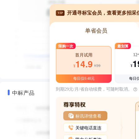
开通寻标宝会员，查看更多招采
VIP
单省会员
限购一次
最划算
1
首月试用
1
14.9
¥39
¥
¥
每日仅0.48元
每日仅
到期29元/月/省自动续费，可随时取消。
中标产品
标讯详情查看
关键电话直连