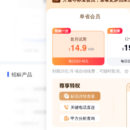
单省会员
限购一次
最划算
1
首月试用
1
14.9
¥39
¥
¥
每日仅0.48元
每日仅
到期29元/月/省自动续费，可随时取消。
招标产品
标讯详情查看
关键电话直连
甲方分析查询