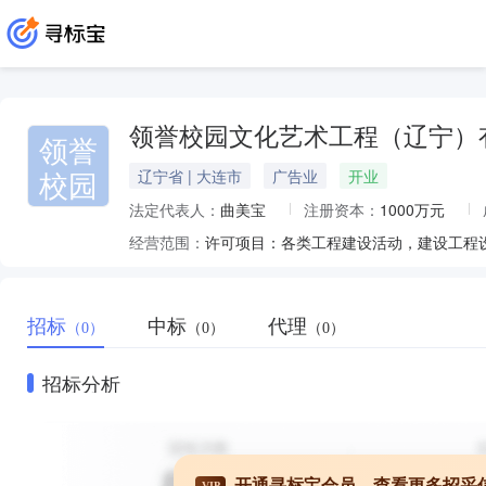
领誉校园文化艺术工程（辽宁）
领誉
校园
辽宁省 | 大连市
广告业
开业
法定代表人：
曲美宝
注册资本：
1000万元
经营范围：
招标
中标
代理
（0）
（0）
（0）
招标分析
开通寻标宝会员，查看更多招采
VIP