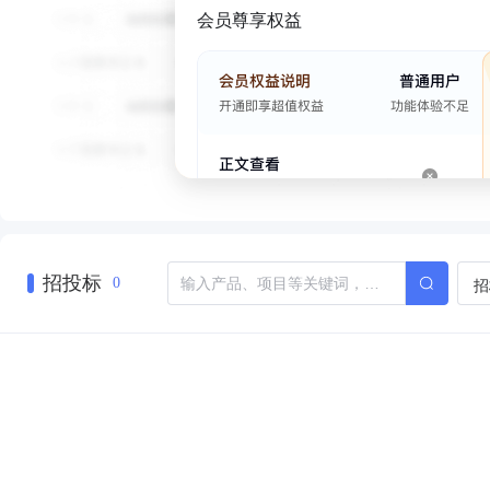
会员尊享权益
招投标
招
0