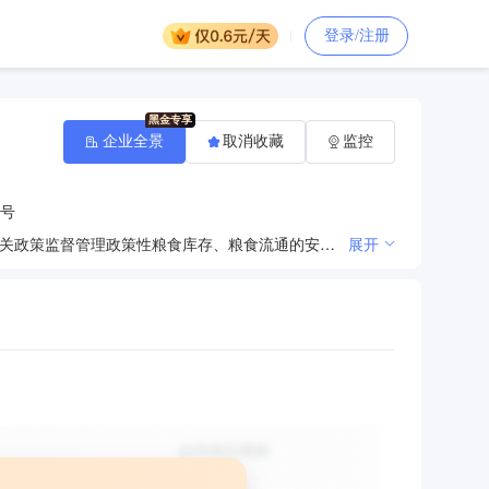
登录/注册
企业全景
取消收藏
监控
1号
研究全县粮食和物资储备中长期规划县级地方粮食购销和粮食产销合作落实县粮食流通和物资储备管理相关政策监督管理政策性粮食库存、粮食流通的安全生产做好全县粮食和物资储备系统财务、审计落实粮食流通和物资储备等相关标准、技术规范承担粮食和物资检验检测、政策性粮食质量检测完成上级交办的其他任务
展开