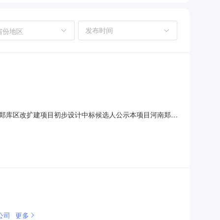
省份地区
郑库区改扩建项目初步设计中标候选人公示本项目河南郑州
州市公共资源交易中心进行开标（评标），经评标委员会评审，现
报价（元）/投标费率（%）项目负责人质量工期（交货期/
公司
更多