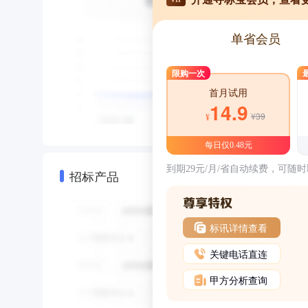
单省会员
限购一次
首月试用
14.9
¥39
¥
每日仅0.48元
到期29元/月/省自动续费，可随
招标产品
标讯详情查看
关键电话直连
甲方分析查询