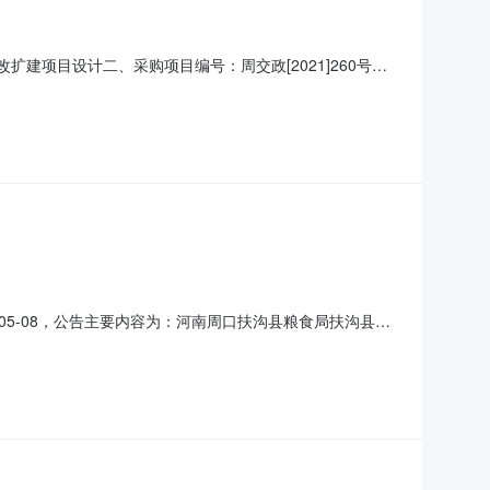
扩建项目设计二、采购项目编号：周交政[2021]260号
采购内容供应商名称地址成交金额1扶沟县粮食仓储基础设施改
：何艳、马红莲、刘新长（采购人代表）八、招标代理服务费：
05-08，公告主要内容为：河南周口扶沟县粮食局扶沟县粮
021-04-9，公告类型：中标公告。一、项目基本情况
购公告发布日期：2021年04月29日5、评审日期：2021