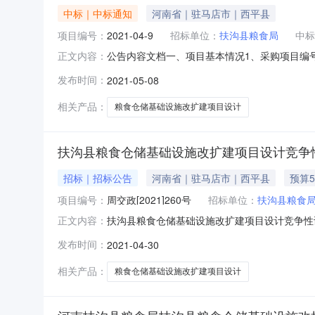
中标｜中标通知
河南省｜驻马店市｜西平县
项目编号：
2021-04-9
招标单位：
扶沟县粮食局
中标
公告内容文档一、项目基本情况1、采购项目编号：
正文内容：
04月29日5、评审日期：2021年05月0
发布时间：
2021-05-08
金水区纬五路12号供销大厦9楼522,000
表）四
相关产品：
粮食仓储基础设施改扩建项目设计
扶沟县粮食仓储基础设施改扩建项目设计竞争
招标｜招标公告
河南省｜驻马店市｜西平县
预算5
项目编号：
周交政[2021]260号
招标单位：
扶沟县粮食
扶沟县粮食仓储基础设施改扩建项目设计竞争性谈判
正文内容：
[2021]260号三、项目预算金额：54万
发布时间：
2021-04-30
品优先采购、促进残疾人就业政府采购政策。五
计543.资金来源：财政
相关产品：
粮食仓储基础设施改扩建项目设计