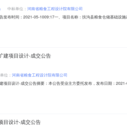
局
中标单位：
河南省粮食工程设计院有限公司
时间：2021-05-1009:17一、项目名称：扶沟县粮食仓储基础设施改
、评审日期：2021年5月8日五、采购方式：竞争性谈判六、成交情况包号
市金水区纬五路12号供销大厦9楼522000元七、采购小组成员名单
扩建项目设计-成交公告
单位：
河南省粮食工程设计院有限公司
项目设计-成交公告摘要：本公告受业主方委托发布，发布日期：2021-
告，所属区域：河南-周口-扶沟县，所属行业分类：基础设施，招标编号：2
名称：扶沟县粮食仓储基础设施改扩建项目设计3、采购方式：竞争性谈判4、采
项目设计-成交公告