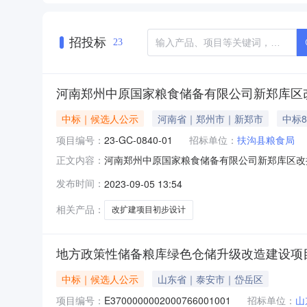
招投标
23
河南郑州中原国家粮食储备有限公司新郑库区
中标｜候选人公示
河南省｜郑州市｜新郑市
中标8
项目编号：
23-GC-0840-01
招标单位：
扶沟县粮食局
河南郑州中原国家粮食储备有限公司新郑库区改
正文内容：
中原国家粮食储备有限公司新郑库区改扩建项目初步
发布时间：
2023-09-05 13:54
将该项目的中标候选人（评标结果）情况公示如
天）1河南省粮食工程设
相关产品：
改扩建项目初步设计
地方政策性储备粮库绿色仓储升级改造建设项
中标｜候选人公示
山东省｜泰安市｜岱岳区
项目编号：
E3700000002000766001001
招标单位：
山