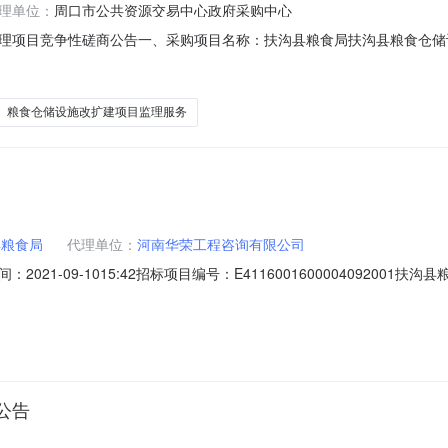
理单位：
周口市公共资源交易中心政府采购中心
项目竞争性磋商公告一、采购项目名称：扶沟县粮食局扶沟县粮食仓储设施改
采购政策：促进中小企业和监狱企业发展扶持政策、政府强制采购节能产
方式：竞争性磋商2.标段划分：1个包包号包名称包最高限价万元1工程监理
粮食仓储设施改扩建项目监理服务
县粮食局
代理单位：
河南华荣工程咨询有限公司
21-09-1015:42招标项目编号：E411600160000409200
委员会扶发改[2020]24号批准建设，招标人为扶沟县粮食局，建设资
况与招标范围2.1建设地点:扶沟县境内2.2总投资：约6186万元2.3计
公告