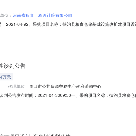
单位：
河南省粮食工程设计院有限公司
2021-04-92、采购项目名称：扶沟县粮食仓储基础设施改扩建项目设
8日二、成交情况包号采购内容供应商名称地址中标金额单位1扶沟县粮食仓储
.00元序号名称服务范围服务要求服务时间服务标准1见附件见附件见附件见
性谈判公告
4万元
局
代理单位：
周口市公共资源交易中心政府采购中心
公告发布时间：2021-04-3009:50一、采购项目名称：扶沟县粮
元四、采购项目需要落实的政府采购政策：促进中小企业和监狱企业发展扶持
、项目基本情况：1.采购方式：竞争性谈判2.标段划分：一个标段包号