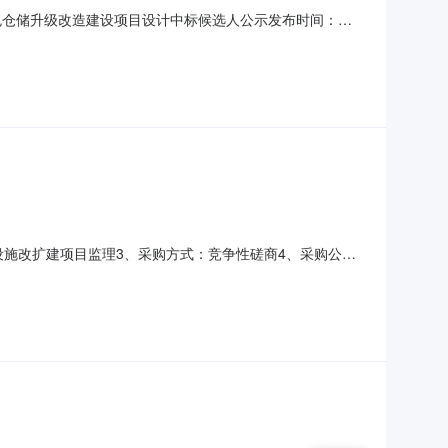
粮库绿色仓储升级改造建设项目设计中标候选人公示发布时间：
项目设计项目中标候选人公示一、招标项目名称：地**策性储备
4月23日四、开标日期：2023年
储设施改扩建项目监理3、采购方式：竞争性磋商4、采购公告
位一个标段扶沟县粮食仓储设施改扩建项目监理河南环博工程管
服务标准1见附件见附件见附件见附件见附件三、评审专家名单赵