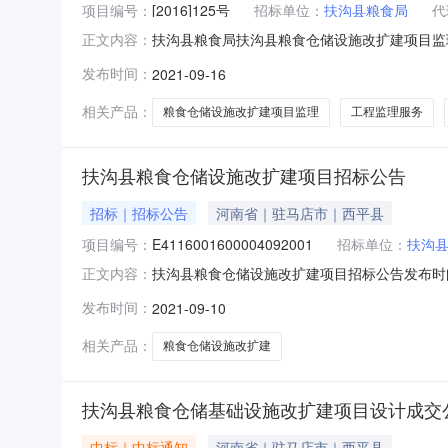
项目编号：
[2016]125号
招标单位：
扶沟县粮食局
代
扶沟县粮食局扶沟县粮食仓储设施改扩建项目监理
正文内容：
算金额：62万元四、采购项目需要落实的政府
发布时间：
2021-09-16
就业政府采购政策。五、项目基本情况：1.采购
120日历天5.采购内容
相关产品：
粮食仓储设施改扩建项目监理
工程监理服务
扶沟县粮食仓储设施改扩建项目招标公告
招标｜招标公告
河南省｜驻马店市｜西平县
项目编号：
E4116001600004092001
招标单位：
扶沟
扶沟县粮食仓储设施改扩建项目招标公告发布时间：20
正文内容：
县粮食仓储设施改扩建项目已由扶沟县发展和改革
发布时间：
2021-09-10
标条件，现对该项目的施工进行公开招标。2.项目概
相关产品：
粮食仓储设施改扩建
扶沟县粮食仓储基础设施改扩建项目设计成交
中标｜中标通知
河南省｜驻马店市｜西平县