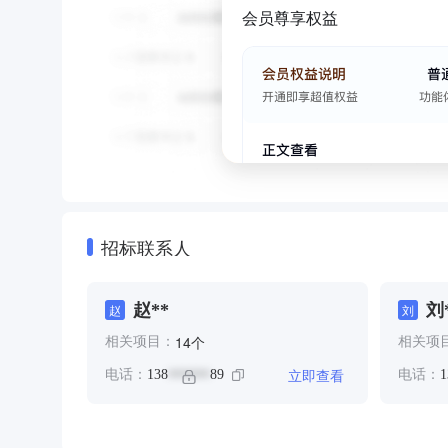
会员尊享权益
招标联系人
赵**
刘
赵
刘
个
14
相关项目：
相关项
立即查看
电话：
138
89
电话：
1
******