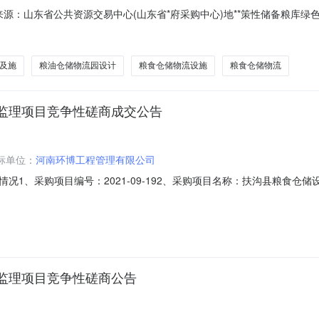
001信息来源：山东省公共资源交易中心(山东省*府采购中心)地**策性储备
共资源交易中心(山东省*府采购中心)地**策性储备粮库绿色仓储升级改造建设
E3700000002000766001001三、招标公告发出日期：2023年
及施
粮油仓储物流园设计
粮食仓储物流设施
粮食仓储物流
监理项目竞争性磋商成交公告
标单位：
河南环博工程管理有限公司
况1、采购项目编号：2021-09-192、采购项目名称：扶沟县粮食仓
2021年09月29日二、成交情况包号采购内容供应商名称地址中标金额单
厦A座1406室613,500.00元序号名称服务范围服务要求服务时间
监理项目竞争性磋商公告