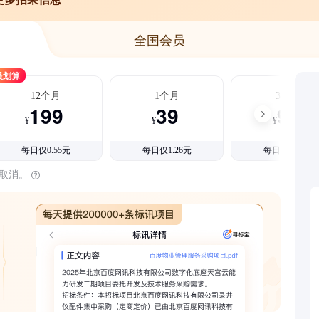
全国会员
最划算
12个月
1个月
3个月
199
39
99
¥
¥
¥
每日仅0.55元
每日仅1.26元
每日仅1.08元
时取消。