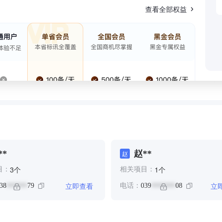
查看全部权益
**
赵**
赵
个
个
3
1
目：
相关项目：
立即查看
立
38
79
电话：
039
08
******
*******