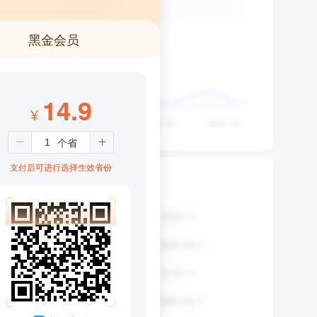
黑金会员
14.9
¥
支付后可进行选择生效省份