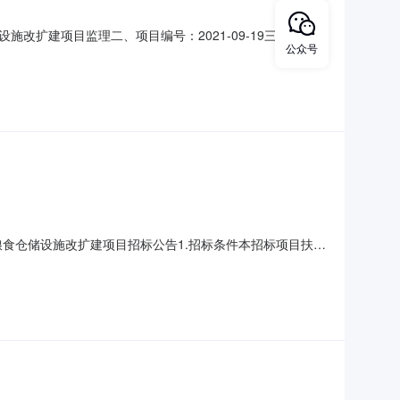
扩建项目监理二、项目编号：2021-09-19三、项目预
公众号
品强制采购、节能产品及环境标志产品优先采购、促进残疾人
服务623.资金来源：财政资金4.服务周期：合同签订后
1扶沟县粮食仓储设施改扩建项目招标公告1.招标条件本招标项目扶沟
金来自政府债券资金，项目出资比例为100%。项目已具备招
划工期：120日历天2.4招标范围：图