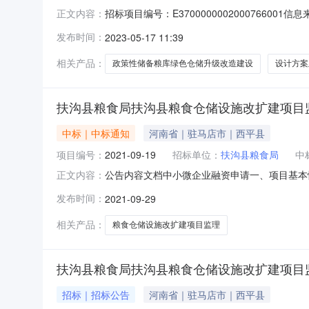
招标项目编号：E3700000002000766
正文内容：
2023-05-1615:30信息来源：山东省公
发布时间：
2023-05-17 11:39
粮库绿色仓储升级改造建设项目设计二、招标项目编号：
相关产品：
政策性储备粮库绿色仓储升级改造建设
设计方案
扶沟县粮食局扶沟县粮食仓储设施改扩建项目
中标｜中标通知
河南省｜驻马店市｜西平县
项目编号：
2021-09-19
招标单位：
扶沟县粮食局
中
公告内容文档中小微企业融资申请一、项目基本情
正文内容：
发布日期：2021年09月16日5、评审日期：
发布时间：
2021-09-29
理有限公司河南省郑州市金水区北环路72号中建大
红、
相关产品：
粮食仓储设施改扩建项目监理
扶沟县粮食局扶沟县粮食仓储设施改扩建项目
招标｜招标公告
河南省｜驻马店市｜西平县