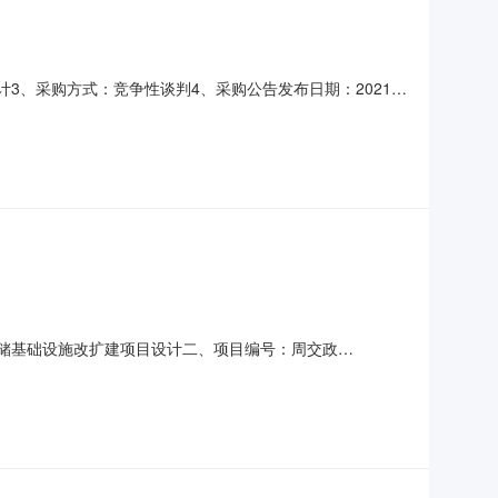
计3、采购方式：竞争性谈判4、采购公告发布日期：2021年
基础设施改扩建项目设计河南省粮食工程设计院有限公司郑州市
附件见附件三、评审专家名单何艳、马红莲、刘新长（采购人代
食仓储基础设施改扩建项目设计二、项目编号：周交政
政策、政府强制采购节能产品强制采购、节能产品及环境标志产
包名称包最高限价万元1扶沟县粮食仓储基础设施改扩建项目设