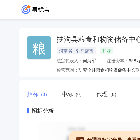
扶沟县粮食和物资储备中
粮
河南省 | 驻马店市
开业
法定代表人：
何海军
注册资本：
658
经营范围：
招标
中标
代理
（0）
（0）
（0）
招标分析
开通寻标宝会员，查看
VIP