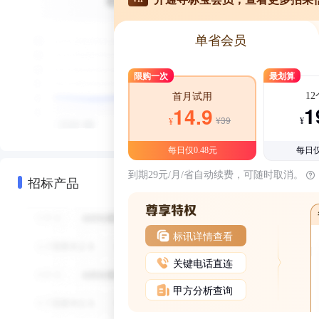
单省会员
限购一次
最划算
1
首月试用
1
14.9
¥39
¥
¥
每日仅0.48元
每日仅
到期29元/月/省自动续费，可随时取消。
招标产品
标讯详情查看
关键电话直连
甲方分析查询