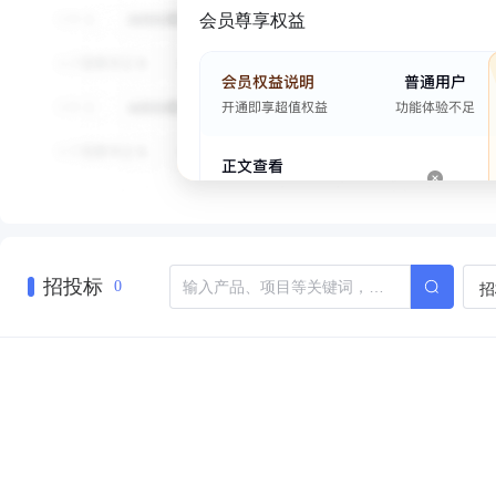
会员尊享权益
招投标
招
0