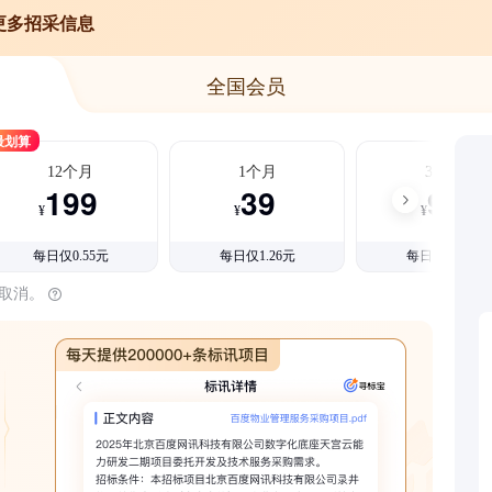
更多招采信息
全国会员
最划算
12个月
1个月
3个月
199
39
99
¥
¥
¥
每日仅0.55元
每日仅1.26元
每日仅1.08元
时取消。