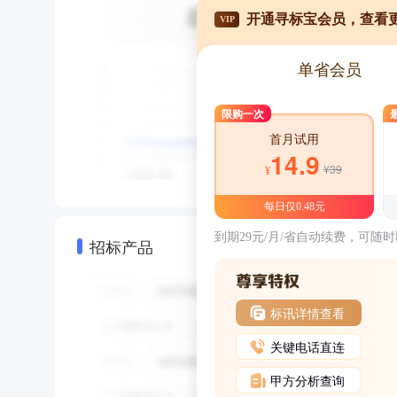
开通寻标宝会员，查看
VIP
单省会员
限购一次
首月试用
14.9
¥39
¥
每日仅0.48元
到期29元/月/省自动续费，可随
招标产品
标讯详情查看
关键电话直连
甲方分析查询