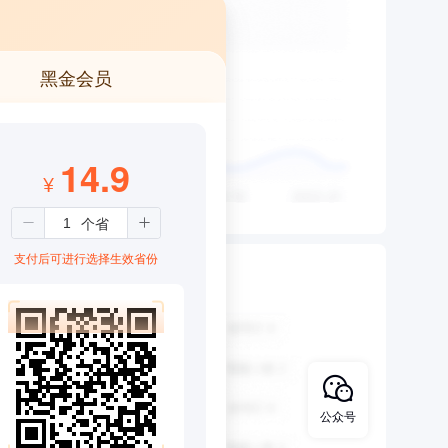
黑金会员
14.9
¥
支付后可进行选择生效省份
公众号