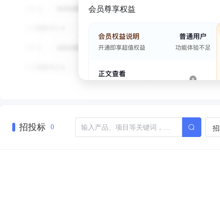
会员尊享权益
招投标
招
0