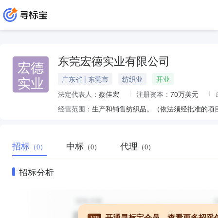
东莞宏德实业有限公司
宏德
实业
广东省 | 东莞市
纺织业
开业
法定代表人：
蔡佳宏
注册资本：
70万美元
经营范围：
生产和销售纺织品。（依法须经批准的项
招标
中标
代理
（0）
（0）
（0）
招标分析
开通寻标宝会员，查看更多招采
VIP