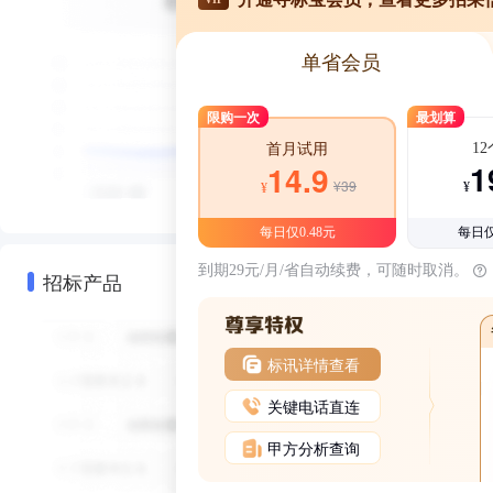
单省会员
限购一次
最划算
1
首月试用
1
14.9
¥39
¥
¥
每日仅0.48元
每日仅
到期29元/月/省自动续费，可随时取消。
招标产品
标讯详情查看
关键电话直连
甲方分析查询