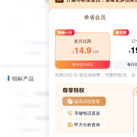
单省会员
限购一次
最划算
1
首月试用
1
14.9
¥39
¥
¥
每日仅0.48元
每日仅
到期29元/月/省自动续费，可随时取消。
招标产品
标讯详情查看
关键电话直连
甲方分析查询