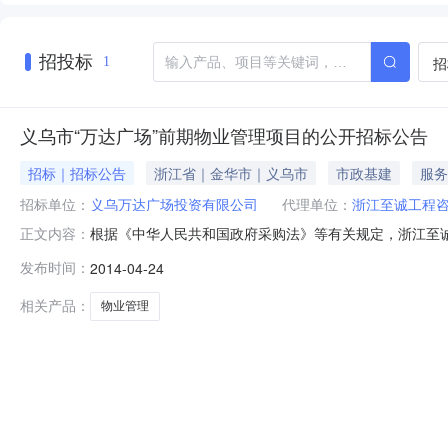
招投标
招
1
义乌市“万达广场”前期物业管理项目的公开招标公告
招标｜招标公告
浙江省｜金华市｜义乌市
市政基建
服务
招标单位：
义乌万达广场投资有限公司
代理单位：
浙江至诚工程
根据《中华人民共和国政府采购法》等有关规定，浙江至
正文内容：
内合格的物业服务公司前来投标。一、招标项目编号:ZJZ
发布时间：
2014-04-24
业类型：住宅、商业坐落位置：经济开发区稠江街道四至
建筑面积64.70万平方米，规
相关产品：
物业管理