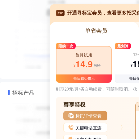
开通寻标宝会员，查看更多招采
VIP
单省会员
限购一次
最划算
1
首月试用
1
14.9
¥39
¥
¥
每日仅0.48元
每日仅
到期29元/月/省自动续费，可随时取消。
招标产品
标讯详情查看
关键电话直连