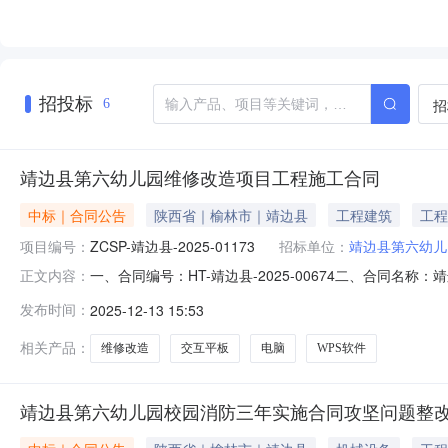
招投标
招
6
靖边县第六幼儿园维修改造项目工程施工合同
中标｜合同公告
陕西省｜榆林市｜靖边县
工程建筑
工程
项目编号：
ZCSP-靖边县-2025-01173
招标单位：
靖边县第六幼儿
一、合同编号：HT-靖边县-2025-00674二、合同名
正文内容：
修改造项目工程五、合同主体采购人（甲方）：靖边县第六幼
发布时间：
2025-12-13 15:53
榆林市靖边县河东聚业建材市场联系方式：134297211
相关产品：
维修改造
交互平板
电脑
WPS软件
靖边县第六幼儿园校园消防三年实施合同攻坚问题整