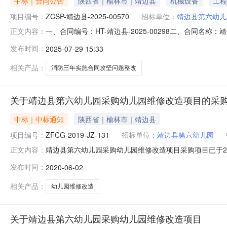
中标｜合同公告
陕西省｜榆林市｜靖边县
机械设备
工程
项目编号：
ZCSP-靖边县-2025-00570
招标单位：
靖边县第六幼儿
一、合同编号：HT-靖边县-2025-00298二、合同名
正文内容：
第六幼儿园校园消防三年攻坚问题整改项目五、合同主体采购
发布时间：
2025-07-29 15:33
程有限公司地址：陕西省榆林市联系方式：182408288
相关产品：
消防三年实施合同攻坚问题整改
关于靖边县第六幼儿园采购幼儿园维修改造项目的采
中标｜中标通知
陕西省｜榆林市｜靖边县
项目编号：
ZFCG-2019-JZ-131
招标单位：
靖边县第六幼儿园
靖边县第六幼儿园采购幼儿园维修改造项目采购项目已于20
正文内容：
告如下：一、采购项目名称：靖边县第六幼儿园采购幼儿园维
发布时间：
2020-06-02
2、联系人：刘建邦3、联系方式：13992204911四、
相关产品：
幼儿园维修改造
关于靖边县第六幼儿园采购幼儿园维修改造项目