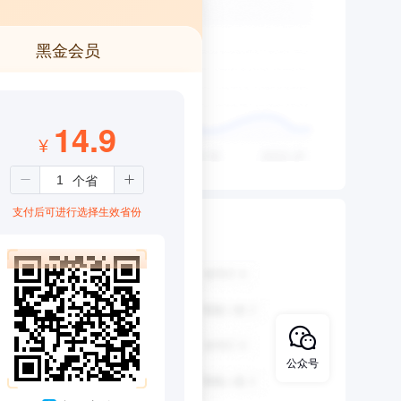
黑金会员
14.9
¥
支付后可进行选择生效省份
公众号