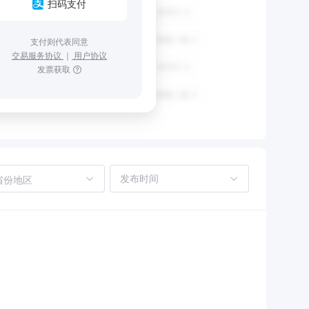
扫码支付
支付则代表同意
交易服务协议
｜
用户协议
发票获取
省份地区