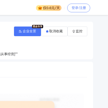
登录/注册
企业全景
取消收藏
监控
事经营]**