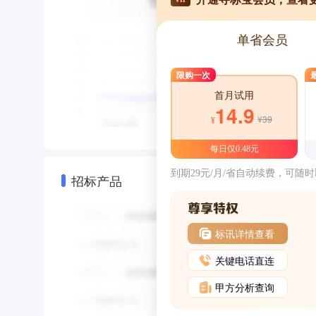
单省会员
限购一次
首月试用
14.9
¥39
¥
每日仅0.48元
到期29元/月/省自动续费，可随
招标产品
标讯详情查看
关键电话直连
甲方分析查询