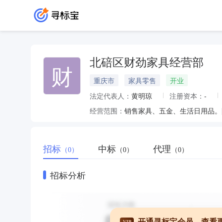
北碚区财劲家具经营部
财
重庆市
家具零售
开业
法定代表人：
黄明琼
注册资本：
-
经营范围：
销售家具、五金、生活日用品。
招标
中标
代理
（0）
（0）
（0）
招标分析
开通寻标宝会员，查看
VIP