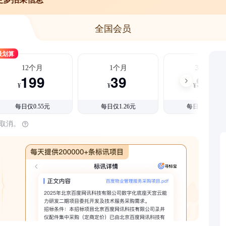
全国会员
最划算
12个月
1个月
3个月
199
39
99
¥
¥
¥
每日仅0.55元
每日仅1.26元
每日仅1.08元
时取消。