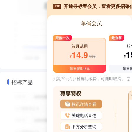
开通寻标宝会员，查看更多招采
VIP
单省会员
限购一次
最划算
1
首月试用
1
14.9
¥39
¥
¥
每日仅0.48元
每日仅
到期29元/月/省自动续费，可随时取消。
招标产品
标讯详情查看
关键电话直连
甲方分析查询