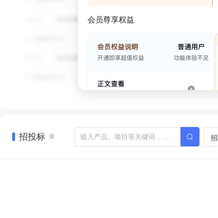
会员尊享权益
招投标
招
0