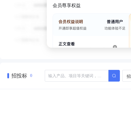
会员尊享权益
招投标
招
0