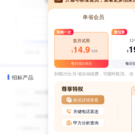
单省会员
限购一次
最划算
1
首月试用
1
14.9
¥39
¥
¥
每日仅0.48元
每日仅
到期29元/月/省自动续费，可随时取消。
招标产品
标讯详情查看
关键电话直连
甲方分析查询