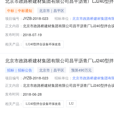
北京市政路桥建材集团有限公司昌平沥青厂LJ240型
中标｜中标通知
北京市｜昌平区
项目编号：
JYZB-2018-023
招标单位：
北京市政路桥建材集团有
北京市政路桥建材集团有限公司昌平沥青厂LJ240型拌合
正文内容：
物材料/沥青、泥炭/沥青混合物采购单位北京市政路桥建材集团
发布时间：
2018-07-19
2018年07月19日评审专家名单金祎、陈万秀、王立英、
相关产品：
LJ240型拌合设备环保改造
北京市政路桥建材集团有限公司昌平沥青厂LJ240型
招标｜招标公告
北京市｜昌平区
预算490万元
项目编号：
JYZB-2018-023
招标单位：
北京市政路桥建材集团有
北京市政路桥建材集团有限公司昌平沥青厂LJ240型拌合
正文内容：
保工程施工/其他环保工程施工采购单位北京市政路桥建材集团有限
发布时间：
2018-06-28
年07月02日16:00招标文件售价￥500获取招标文件的地
相关产品：
LJ2
LJ240型拌合设备环保改造