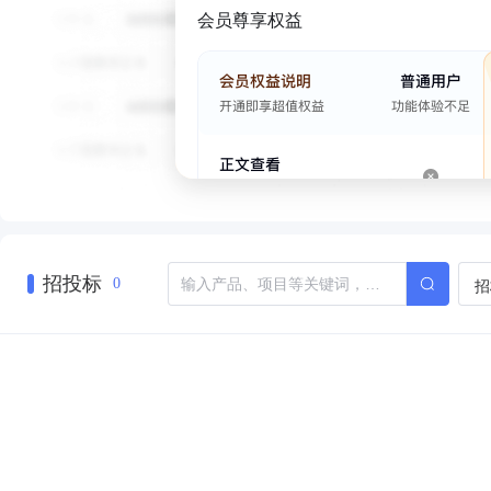
会员尊享权益
招投标
招
0