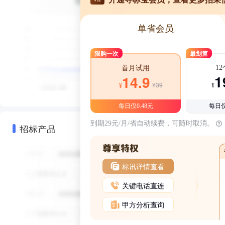
单省会员
限购一次
最划算
1
首月试用
1
14.9
¥39
¥
¥
每日仅0.48元
每日仅
到期29元/月/省自动续费，可随时取消。
招标产品
标讯详情查看
关键电话直连
甲方分析查询