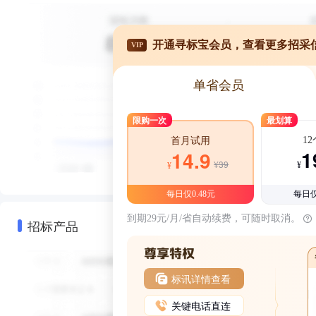
开通寻标宝会员，查看更多招采
VIP
单省会员
限购一次
最划算
1
首月试用
1
14.9
¥39
¥
¥
每日仅0.48元
每日仅
到期29元/月/省自动续费，可随时取消。
招标产品
标讯详情查看
关键电话直连