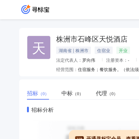
株洲市石峰区天悦酒店
天
湖南省 | 株洲市
住宿业
开业
法定代表人：
罗向伟
注册资本：
-
经营范围：
住宿服务；餐饮服务。（依法须
招标
中标
代理
（0）
（0）
（0）
招标分析
开通寻标宝会员，查看
VIP