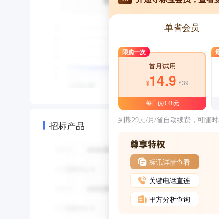
单省会员
限购一次
首月试用
14.9
¥39
¥
每日仅0.48元
到期29元/月/省自动续费，可随
招标产品
标讯详情查看
关键电话直连
甲方分析查询