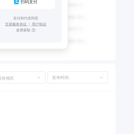
扫码支付
支付则代表同意
交易服务协议
｜
用户协议
发票获取
省份地区