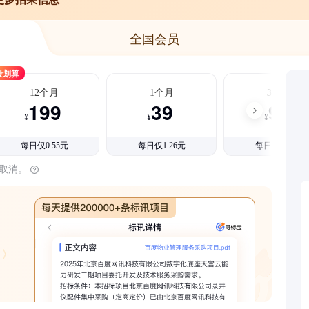
全国会员
最划算
12个月
1个月
3个月
199
39
99
¥
¥
¥
每日仅0.55元
每日仅1.26元
每日仅1.08元
时取消。