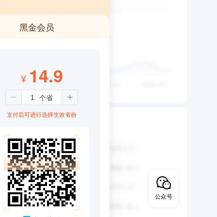
黑金会员
14.9
¥
支付后可进行选择生效省份
公众号