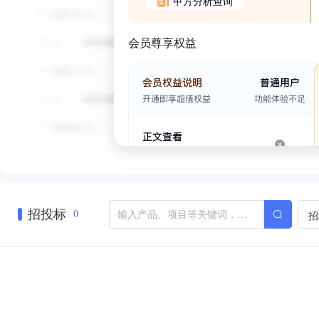
甲方分析查询
会员尊享权益
招投标
招
0