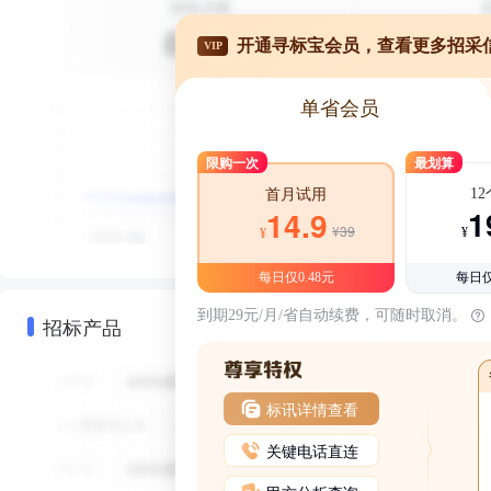
开通寻标宝会员，查看更多招采
VIP
单省会员
限购一次
最划算
1
首月试用
1
14.9
¥39
¥
¥
每日仅0.48元
每日仅
到期29元/月/省自动续费，可随时取消。
招标产品
标讯详情查看
关键电话直连