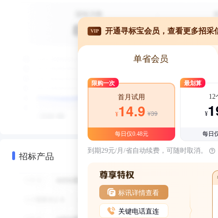
开通寻标宝会员，查看更多招采
VIP
单省会员
限购一次
最划算
1
首月试用
1
14.9
¥39
¥
¥
每日仅0.48元
每日仅
到期29元/月/省自动续费，可随时取消。
招标产品
标讯详情查看
关键电话直连