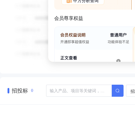
甲方分析查询
会员尊享权益
招投标
招
0