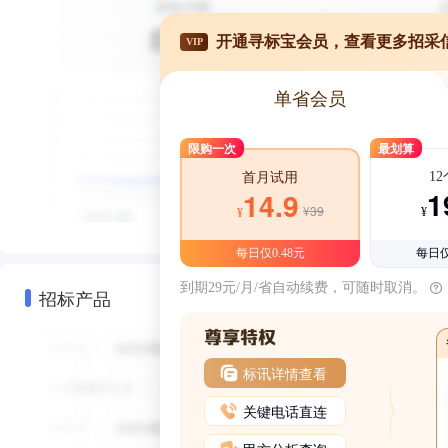
开通寻标宝会员，查看更多招采
VIP
单省会员
限购一次
最划算
1
首月试用
1
14.9
¥39
¥
¥
每日仅0.48元
每日仅
到期29元/月/省自动续费，可随时取消。
招标产品
标讯详情查看
关键电话直连