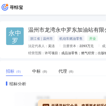
温州市龙湾永中罗东加油站有限
永中
罗
浙江省 | 温州市
机动车燃油零售
开业
法定代表人：
吴洁
注册资本：
2293万元
成
经营范围：
招标
中标
代理
（0）
（0）
（0）
招标分析
开通寻标宝会员，查看更多招采
VIP