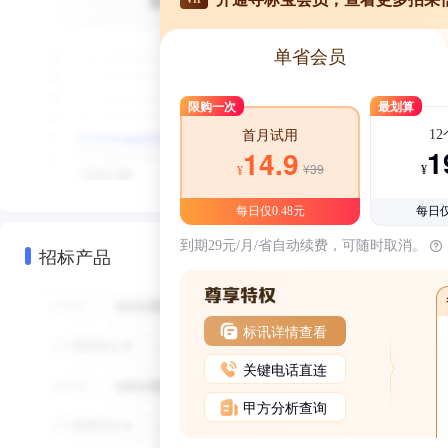
单省会员
限购一次
最划算
1
首月试用
1
14.9
¥39
¥
¥
每日仅0.48元
每日仅
到期29元/月/省自动续费，可随时取消。
招标产品
标讯详情查看
关键电话直连
甲方分析查询