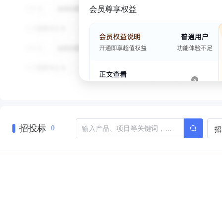
会员尊享权益
招投标
招
0