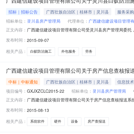
广西建信建设项目管理有限公司关于灵川县白蚁防治施工劳务
招标｜招标公告
广西壮族自治区｜桂林市｜灵川县
服务采购
招标单位：
灵川县房产管理局
代理单位：
广西建信建设项目管理
广西建信建设项目管理有限公司受灵川县房产管理局委托
正文内容：
供应商前来投标。项目名称：灵川县白蚁防治施工劳务外包服务采
发布时间：
2015-09-07
方式：采购人：灵川县房产管理局地址：桂林市灵川县联系方
0773-6
相关产品：
白蚁防治施工
外包服务
劳务
广西建信建设项目管理有限公司关于房产信息查核报送系统软
中标｜中标通知
广西壮族自治区｜桂林市｜灵川县
信息技术
项目编号：
GXJXZCLC2015-22
招标单位：
灵川县房产管理局
广西建信建设项目管理有限公司关于房产信息查核报送系统软
正文内容：
软件及硬件设备采购品目货物/通用设备/计算机设备及软件/
发布时间：
2015-08-13
年08月04日成交日期2015年08月13日谈判小组、
相关产品：
系统软件
硬件
设备
房产查报送