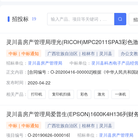
招投标
招
19
灵川县房产管理局理光(RICOH)MPC2011SPA
中标｜中标通知
广西壮族自治区｜桂林市｜灵川县
办公文教
招标单位：
灵川县房产管理局
中标单位：
灵川县科杰电子产品经
[合同编号：O-20200416-000002]根据《中华人
正文内容：
购合同二、合同编号：O-20200416-000002三、采购计
发布时间：
2020-04-22
货物名称及数量：序号商品名称规格、型号及技术参数数量单价(
相关产品：
打印机
复印机扫描
彩色
激光
一体机
灵川县房产管理局爱普生(EPSON)1600K4H13
中标｜中标通知
广西壮族自治区｜桂林市｜灵川县
项目编号：
O-20190626-000016]
招标单位：
灵川县房产管理局