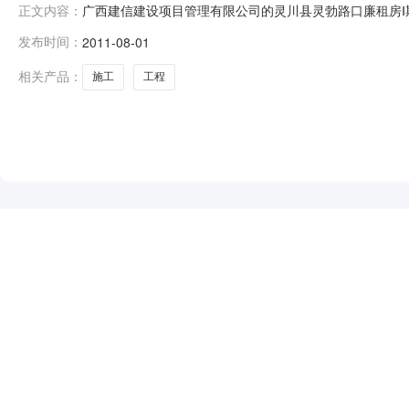
广西建信建设项目管理有限公司的灵川县灵勃路口廉租房Ⅰ期
正文内容：
源为财政资金，项目出资比例为100%，招标人为灵川县
发布时间：
2011-08-01
川县灵勃路口。2.2施工招标范围：设计图纸范围内的所有内
米。2.6投资
相关产品：
施工
工程
NEW
HOT
5折起
暂时没有搜索结果…