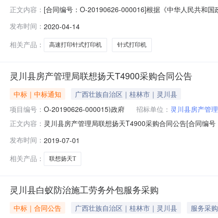
[合同编号：O-20190626-000016]根据《中华人民
正文内容：
同二、合同编号：O-20190626-000016三、采购计划编
发布时间：
2020-04-14
量：序号商品名称规格、型号及技术参数数量单价(元)1爱普生
相关产品：
高速打印针式打印机
针式打印机
灵川县房产管理局联想扬天T4900采购合同公告
中标｜中标通知
广西壮族自治区｜桂林市｜灵川县
项目编号：
O-20190626-000015)政府
招标单位：
灵川县房产管理
灵川县房产管理局联想扬天T4900采购合同公告[合同编号：O
正文内容：
000015）政府采购合同公告。一、合同名称：采购合同二、合同编
发布时间：
2019-07-01
额：伍仟叁佰元整（5300.00元）六、货物名称及数量：
相关产品：
联想扬天T
灵川县白蚁防治施工劳务外包服务采购
中标｜合同公告
广西壮族自治区｜桂林市｜灵川县
服务采购