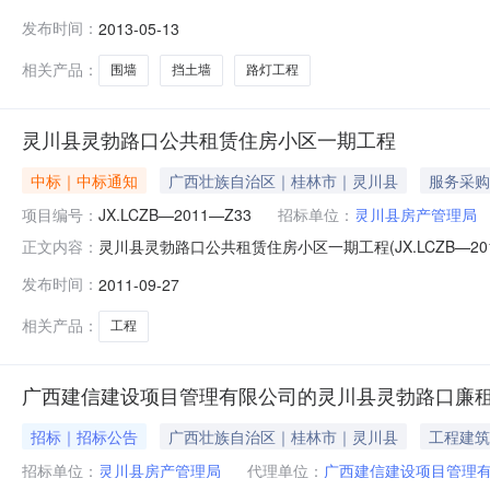
标项目灵川县灵勃路口廉租房、公租房小区道路、物管房、门
发布时间：
2013-05-13
（2012）15号文批准建设，项目业主为灵川县房产管理
号：GXJXZB
相关产品：
围墙
挡土墙
路灯工程
灵川县灵勃路口公共租赁住房小区一期工程
中标｜中标通知
广西壮族自治区｜桂林市｜灵川县
服务采购
项目编号：
JX.LCZB—2011—Z33
招标单位：
灵川县房产管理局
灵川县灵勃路口公共租赁住房小区一期工程(JX.LCZB—2
正文内容：
共租赁住房小区一期工程施工招标评标结果依法公示，公示期为三个
发布时间：
2011-09-27
共租赁住房小区一期工程建设单位：灵川县房产管理局评标时
相关产品：
工程
广西建信建设项目管理有限公司的灵川县灵勃路口廉租
招标｜招标公告
广西壮族自治区｜桂林市｜灵川县
工程建筑
招标单位：
灵川县房产管理局
代理单位：
广西建信建设项目管理