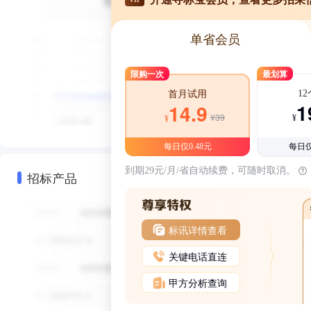
单省会员
限购一次
最划算
1
首月试用
1
14.9
¥39
¥
¥
每日仅0.48元
每日仅
到期29元/月/省自动续费，可随时取消。
招标产品
标讯详情查看
关键电话直连
甲方分析查询