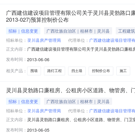
广西建信建设项目管理有限公司关于灵川县灵勃路口廉租
2013-027)预算控制价公布
招标｜信息变更
广西壮族自治区｜桂林市｜灵川县
工程建筑
招标单位：
灵川县房产管理局
代理单位：
广西建信建设项目管理
广西建信建设项目管理有限公司关于灵川县灵勃路口廉租房、
正文内容：
桂建管[2009]20号]关于认真贯彻执行《建设工程工程量清
发布时间：
2013-06-06
通知规定：本工程预算控制价经灵川县审计局审核，工程预算总造价
相关产品：
围墙
路灯工程
挡土墙
控制价公布
施工
灵川县灵勃路口廉租房、公租房小区道路、物管房、
招标｜信息变更
广西壮族自治区｜桂林市｜灵川县
招标单位：
灵川县房产管理局
代理单位：
广西建信建设项目管理
灵川县灵勃路口廉租房、公租房小区道路、物管房、门卫室、
正文内容：
式：国内公开截止时间：招标机构：广西建信建设项目管理有
发布时间：
2013-06-05
程工程量清单计价规范》（GB50500-2008)和《＜建