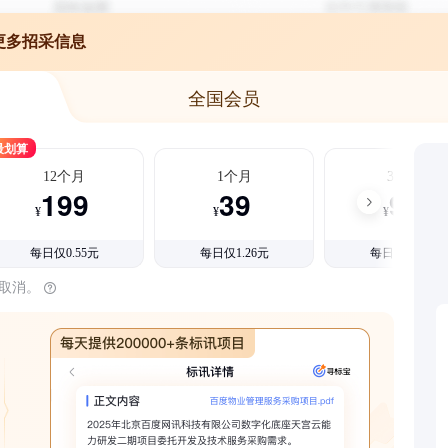
更多招采信息
全国会员
最划算
12个月
1个月
3个月
199
39
99
¥
¥
¥
每日仅0.55元
每日仅1.26元
每日仅1.08元
时取消。