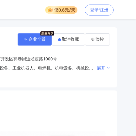
登录/注册
企业全景
取消收藏
监控
开发区郭巷街道淞葭路1000号
研发、生产、销售：电气设备、电气成套控制设备、光伏系统控制设备、配电开关控制设备、工业自动化设备、工业机器人、电焊机、机电设备、机械设备、电子产品、金属制品；智能控制软件及系统集成的研发、设计、销售；自营和代理各类商品及技术的进出口业务。（依法须经批准的项目，经相关部门批准后方可开展经营活动） 一般项目：电池制造；电池销售；电池零配件生产；电池零配件销售；制冷、空调设备制造；制冷、空调设备销售；储能技术服务；节能管理服务；技术服务、技术开发、技术咨询、技术交流、技术转让、技术推广；智能机器人的研发；智能机器人销售；工业机器人制造；工业机器人销售；工业机器人安装、维修；服务消费机器人制造；服务消费机器人销售；特殊作业机器人制造；非居住房地产租赁；租赁服务（不含许可类租赁服务）；企业总部管理（除依法须经批准的项目外，凭营业执照依法自主开展经营活动）
展开