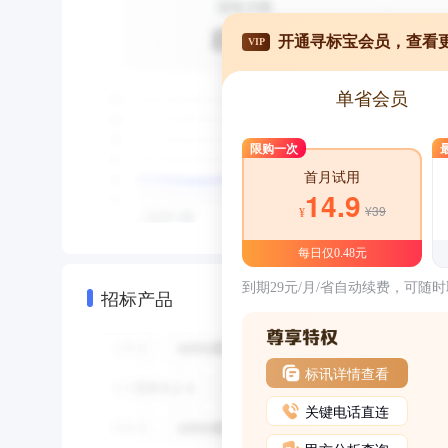
开通寻标宝会员，查看
VIP
单省会员
限购一次
首月试用
14.9
¥39
¥
每日仅0.48元
到期29元/月/省自动续费，可随
招标产品
标讯详情查看
关键电话直连