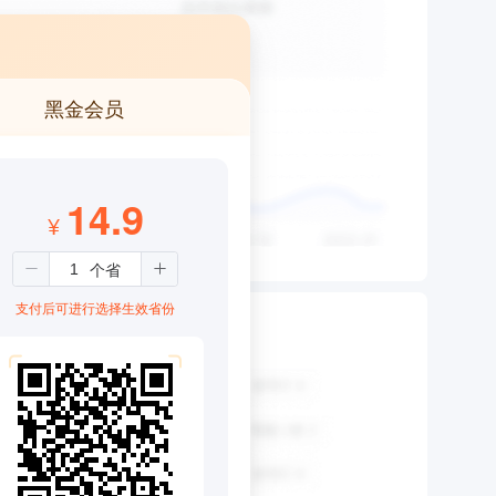
黑金会员
14.9
¥
支付后可进行选择生效省份