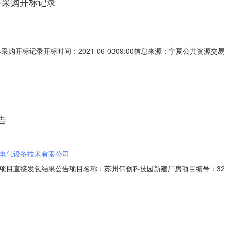
器采购开标记录
采购开标记录开标时间：2021-06-0309:00信息来源：宁夏公共资
00开标记录内容投标人名称:深圳市英威腾电气股份有限公司;报价:7383100元
日历天;投标人名称:东方日立（成都）电控设备有限公司;报价:4438000元/%/单
告
电气设备技术有限公司
直接发包结果公告项目名称：苏州伟创科技园新建厂房项目编号：320501
1建设单位：苏州伟创电气设备技术有限公司承接单位：江苏省建设集团有限公司
负责人：郑秀生工程规模：招标人定标原因及依旧：备注：