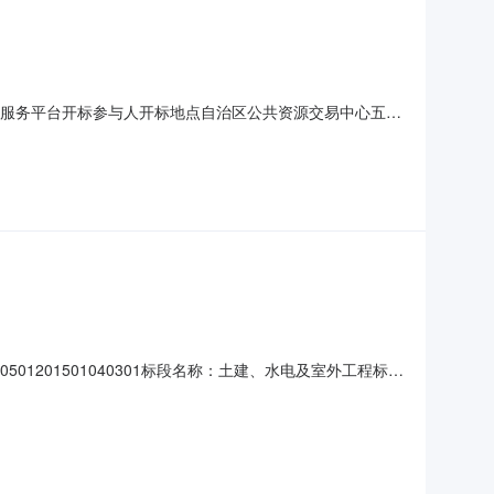
源交易服务平台开标参与人开标地点自治区公共资源交易中心五楼
/%/单价;工期:130日历天;投标人名称:新风光电子科技股份有
价;工期:
201501040301标段名称：土建、水电及室外工程标段
承接质量标准：发包范围和内容：土建、水电及室外工程合同价