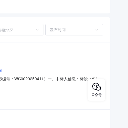
省份地区
司
号：WC0020250411）一、中标人信息：标段（包）
他：1、项目编号：WC0020250411号2、项目名称：苏
商地址：江苏省苏州市工业园区苏州大道东333号中标总金
公众号