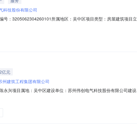
子
服务
气科技股份有限公司
：3205062304260101所属地区：吴中区项目类型：房屋建筑项目
7工程性质：建筑工程工程地址：吴淞江产业园郭巷大道东侧、吴淞一路北侧计划开
32亿元
苏州建筑工程集团有限公司
兴项目属地：吴中区建设单位：苏州伟创电气科技股份有限公司建设单位代码：
762698Y承包性质：总承包工程地点：吴淞江产业园郭巷大道东侧、吴淞一路北
0:00计划竣工时间：2025-03-0400:00:00归集日期：2023-06-2513:29:0