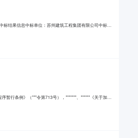
中标结果信息中标单位：苏州建筑工程集团有限公司中标价
（***令第713号），*******、******《关于加强
目社会稳定风险评估暂行*法》（发改投资〔2012〕2492
模与内容：在原有厂房内新建变频器、伺服电机生产项目