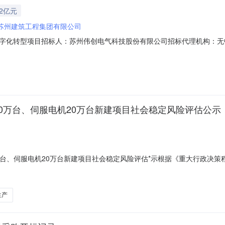
32亿元
苏州建筑工程集团有限公司
字化转型项目招标人：苏州伟创电气科技股份有限公司招标代理机构：无
30中标质量标准：无中标项目负责人：陈永兴公告信息备案日期：null
0万台、伺服电机20万台新建项目社会稳定风险评估公示
伺服电机20万台新建项目社会稳定风险评估*示根据《重大行政决策程序暂行条例》
》的通知(**发〔2021〕11号)，《*家发展改革委重大固定资产投资项
风险评估，现将项目社会稳定风险评估的相关事宜*示如下：一、建设规
生产