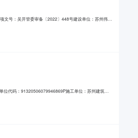
立项文号：吴开管委审备〔2022〕448号建设单位：苏州伟创
工时间：2023-06-30计划竣工时间：2025-06-30
91320506079946869P施工单位：苏州建筑工
侧建筑面积(平方米)：116390.84合同价(元)：