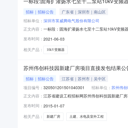
一标段:固海扩灌扬水七至十二泵站10kV变频
招标｜招标公告
广东省｜深圳市｜南山区
招标单位：
深圳市英威腾电气股份有限公司
一标段：固海扩灌扬水七至十二泵站10kV变频器
正文内容：
开标厅4（58人）开标时间2021-06-0309:
发布时间：
2021-06-03
限公司;报价:7317000元/%/单价;工期:130
相关产品：
10kV变频器
苏州伟创科技园新建厂房项目直接发包结果公
招标｜招标公告
江苏省｜苏州市｜吴中区
项目编号：
320501201501040301
招标单位：
苏州伟创
江苏省建设工程招标网苏州伟创科技园新建厂房项目
正文内容：
编号：3205012015010410-000
发布时间：
2015-01-07
（万元）：4900.00承接工期（天）：项目
相关产品：
新建厂房
土建、水电及室外工程