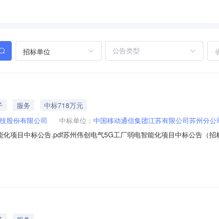
招标单位
子
服务
中标718万元
技股份有限公司
中标单位：
中国移动通信集团江苏有限公司苏州分公
化项目中标公告.pdf苏州伟创电气5G工厂弱电智能化项目中标公告（招标编
中标人：中国移动通信集团江苏有限公司苏州分公司中标价格：718万元二、其
息：中标供应商名称：中国移动通信集团江苏有限公司苏州分公司中标供应