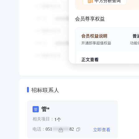
甲方分析查询
会员尊享权益
招标联系人
管*
管
个
1
相关项目：
立即查看
电话：
051
82
********