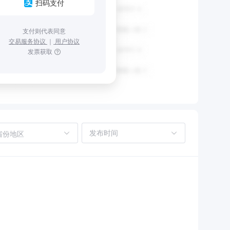
扫码支付
支付则代表同意
交易服务协议
｜
用户协议
发票获取
省份地区