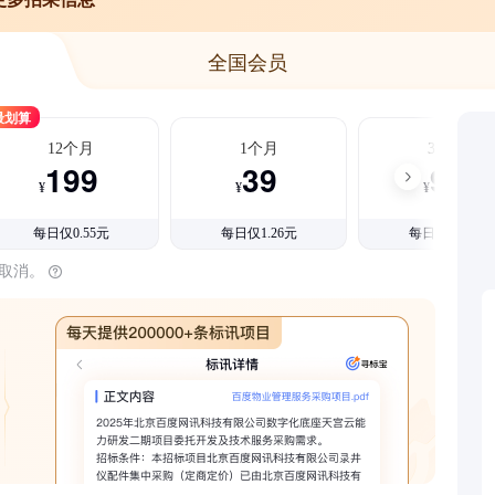
全国会员
最划算
12个月
1个月
3个月
199
39
99
¥
¥
¥
每日仅0.55元
每日仅1.26元
每日仅1.08元
时取消。