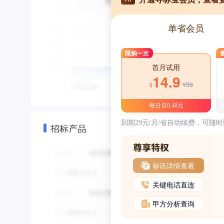
单省会员
限购一次
首月试用
14.9
¥39
¥
每日仅0.48元
到期29元/月/省自动续费，可随
招标产品
标讯详情查看
关键电话直连
甲方分析查询