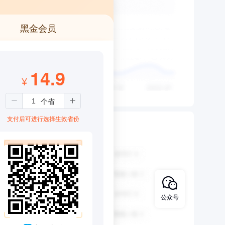
黑金会员
14.9
¥
支付后可进行选择生效省份
公众号