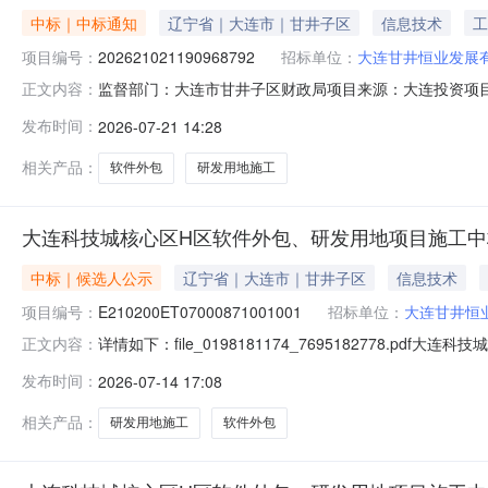
中标｜中标通知
辽宁省｜大连市｜甘井子区
信息技术
工
项目编号：
202621021190968792
招标单位：
大连甘井恒业发展
监督部门：大连市甘井子区财政局项目来源：大连投资项目在
正文内容：
研发用地项目项目编号：202621021190968792标段
发布时间：
2026-07-21 14:28
质：依法必须招标的项目中标人：中建科工集团有限公司中标人
相关产品：
软件外包
研发用地施工
大连科技城核心区H区软件外包、研发用地项目施工中
中标｜候选人公示
辽宁省｜大连市｜甘井子区
信息技术
项目编号：
E210200ET07000871001001
招标单位：
大连甘井恒
详情如下：file_0198181174_7695182778
正文内容：
（1900102112605221433089816K112
发布时间：
2026-07-14 17:08
研发用地项目施工标段编号：E210200ET070008710
相关产品：
研发用地施工
软件外包