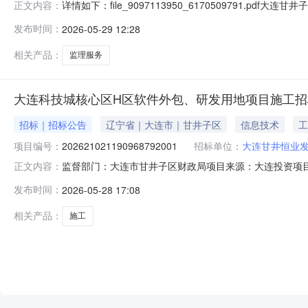
详情如下：file_9097113950_617050979
正文内容：
市甘井子区发展和改革局以大连市企业投资项目备案文件
发布时间：
2026-05-29 12:28
目》第二次变更有关事项的函。（甘发改备【2025】8
恒业发展
相关产品：
监理服务
大连科技城核心区H区软件外包、研发用地项目施工招
招标｜招标公告
辽宁省｜大连市｜甘井子区
信息技术
工
项目编号：
202621021190968792001
招标单位：
大连甘井恒业
监督部门：大连市甘井子区财政局项目来源：大连投资项目在
正文内容：
村。招标人名称：大连甘井恒业发展有限公司项目名称：大连
发布时间：
2026-05-28 17:08
标段（包）数量：1项目规模：产业项目办公楼。项目总建筑
（包）编号：2
相关产品：
施工