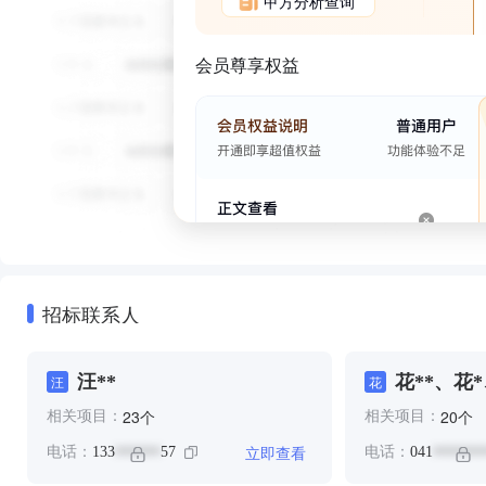
甲方分析查询
会员尊享权益
招标联系人
汪**
花**、花
汪
花
**
个
个
23
20
相关项目：
相关项目：
立即查看
电话：
133
57
电话：
041
******
*******