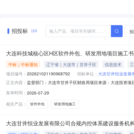
招投标
招
110
大连科技城核心区H区软件外包、研发用地项目施工书
中标｜中标通知
辽宁省｜大连市｜甘井子区
信息技术
工
项目编号：
202621021190968792
招标单位：
大连甘井恒业发展
监督部门：大连市甘井子区财政局项目来源：大连投资项目在
正文内容：
研发用地项目项目编号：202621021190968792标段
发布时间：
2026-07-29
质：依法必须招标的项目招标方式：邀请招标项目规模：产业项目
相关产品：
软件外包
研发用地施工
大连甘井恒业发展有限公司合规内控体系建设服务机