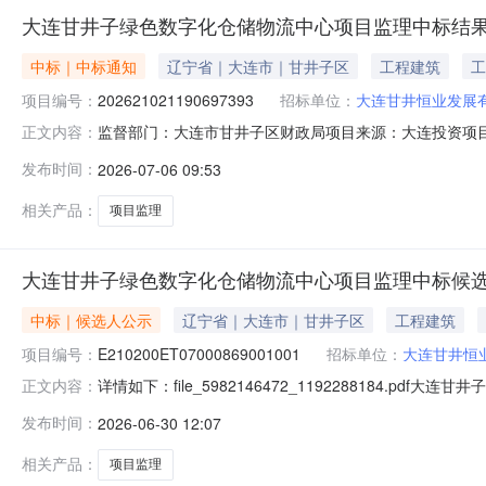
大连甘井子绿色数字化仓储物流中心项目监理中标结
中标｜中标通知
辽宁省｜大连市｜甘井子区
工程建筑
工
项目编号：
202621021190697393
招标单位：
大连甘井恒业发展
监督部门：大连市甘井子区财政局项目来源：大连投资项目在
正文内容：
心项目项目编号：202621021190697393标段（包
发布时间：
2026-07-06 09:53
标的项目中标人：大连泛华建设咨询管理有限公司中标人资质：
相关产品：
项目监理
大连甘井子绿色数字化仓储物流中心项目监理中标候
中标｜候选人公示
辽宁省｜大连市｜甘井子区
工程建筑
项目编号：
E210200ET07000869001001
招标单位：
大连甘井恒
详情如下：file_5982146472_1192288184
正文内容：
（1900102112605221433363964J112
发布时间：
2026-06-30 12:07
监理标段编号：E210200ET07000869001001公
相关产品：
项目监理