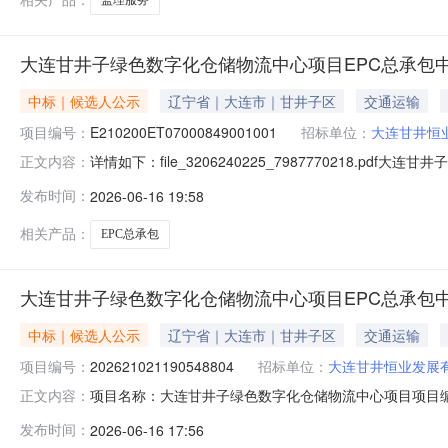
大连甘井子绿色数字化仓储物流中心项目EPC总承包
中标｜候选人公示
辽宁省｜大连市｜甘井子区
交通运输
项目编号：
E210200ET07000849001001
招标单位：
大连甘井恒
详情如下：file_3206240225_7987770218
正文内容：
（1900102112605120914434026N112
发布时间：
2026-06-16 19:58
心项目EPC总承包标段编号：E210200ET070008490
相关产品：
EPC总承包
大连甘井子绿色数字化仓储物流中心项目EPC总承包
中标｜候选人公示
辽宁省｜大连市｜甘井子区
交通运输
项目编号：
202621021190548804
招标单位：
大连甘井恒业发展
项目名称：大连甘井子绿色数字化仓储物流中心项目项目编号：
正文内容：
（包）性质：依法必须招标的项目公示开始日期：2026-06-16T0
发布时间：
2026-06-16 17:56
国招标投标法实施条例》第五十四条规定，投标人或其它