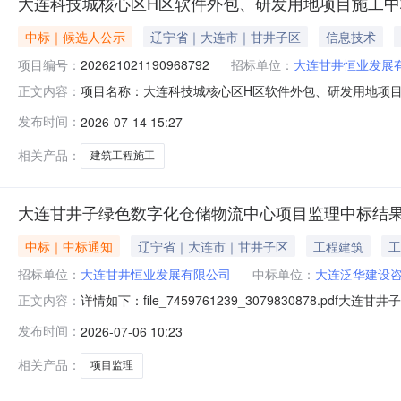
大连科技城核心区H区软件外包、研发用地项目施工中
中标｜候选人公示
辽宁省｜大连市｜甘井子区
信息技术
项目编号：
202621021190968792
招标单位：
大连甘井恒业发展
项目名称：大连科技城核心区H区软件外包、研发用地项目项目
正文内容：
号：标段（包）性质：依法必须招标的项目公示开始日期：2026-07-
发布时间：
2026-07-14 15:27
人民共和国招标投标法实施条例》第五十四条规定，投标
相关产品：
建筑工程施工
大连甘井子绿色数字化仓储物流中心项目监理中标结
中标｜中标通知
辽宁省｜大连市｜甘井子区
工程建筑
工
招标单位：
大连甘井恒业发展有限公司
中标单位：
大连泛华建设
详情如下：file_7459761239_3079830878.pdf
正文内容：
目公示基本情况项目名称：大连甘井子绿色数字化仓储物流
发布时间：
2026-07-06 10:23
工程信息网、辽宁省招标投标监管网2.中标人情况项目负
相关产品：
项目监理