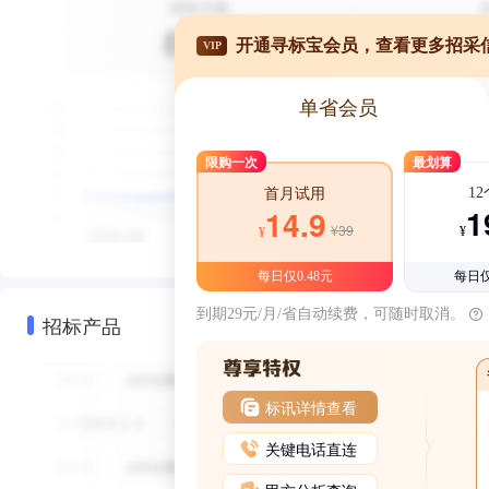
开通寻标宝会员，查看更多招采
VIP
单省会员
限购一次
最划算
1
首月试用
1
14.9
¥39
¥
¥
每日仅0.48元
每日仅
到期29元/月/省自动续费，可随时取消。
招标产品
标讯详情查看
关键电话直连