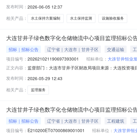
发布时间：
2026-06-05 12:37
相关产品：
水土保持方案编制
水土保持监测
设施验收服务
大连甘井子绿色数字化仓储物流中心项目监理招标公
招标｜招标公告
辽宁省｜大连市｜甘井子区
交通运输
工
项目编号：
202621021190697393001
招标单位：
大连甘井恒业
监督部门：大连市甘井子区财政局项目来源：大连投资项目在
正文内容：
规划西临西北路、北至沈海高速机场互通立交辅路、南至
发布时间：
2026-05-29 12:43
筹资金:100.0%招标方式：公开招标项目总投资：9765
栋冷链仓
相关产品：
监理服务
大连甘井子绿色数字化仓储物流中心项目监理招标公
招标｜招标公告
辽宁省｜大连市｜甘井子区
工程建筑
工
项目编号：
E210200ET07000869001001
招标单位：
大连甘井恒