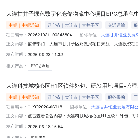
大连甘井子绿色数字化仓储物流中心项目EPC总承包
中标｜中标通知
辽宁省｜大连市｜甘井子区
交通运输
服
项目编号：
202621021190548804
招标单位：
大连甘井恒业发展
监督部门：大连市甘井子区财政局项目来源：大连投资项目在
正文内容：
心项目项目编号：202621021190548804标段（包）
发布时间：
2026-06-23 14:32
必须招标的项目中标人：大连三川建设集团有限公司中标人资
相关产品：
EPC总承包
大连科技城核心区H1区软件外包、研发用地项目-监
中标｜中标通知
辽宁省｜大连市｜甘井子区
服务采购
工
项目编号：
TLYQ2026-06018
招标单位：
大连甘井恒业发展有限
点击查看公告内容：大连科技城核心区H1区软件外包、研发
正文内容：
发布时间：
2026-06-18 16:54
相关产品：
监理服务