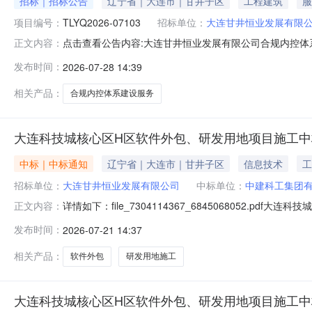
招标｜招标公告
辽宁省｜大连市｜甘井子区
工程建筑
服
项目编号：
TLYQ2026-07103
招标单位：
大连甘井恒业发展有限
点击查看公告内容:大连甘井恒业发展有限公司合规内控体系
正文内容：
发布时间：
2026-07-28 14:39
相关产品：
合规内控体系建设服务
大连科技城核心区H区软件外包、研发用地项目施工中
中标｜中标通知
辽宁省｜大连市｜甘井子区
信息技术
工
招标单位：
大连甘井恒业发展有限公司
中标单位：
中建科工集团
详情如下：file_7304114367_6845068052.pdf
正文内容：
招标项目公示基本情况项目名称：大连科技城核心区H区软
发布时间：
2026-07-21 14:37
布媒介：辽宁建设工程信息网、辽宁省招标投标监管网2.中
相关产品：
软件外包
研发用地施工
大连科技城核心区H区软件外包、研发用地项目施工中