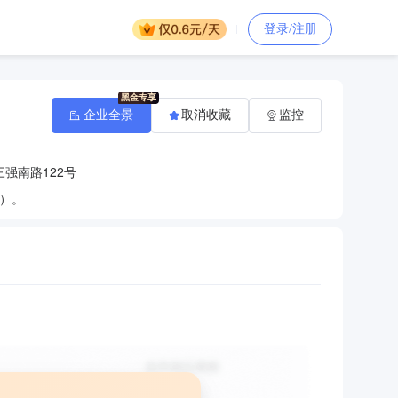
登录/注册
企业全景
取消收藏
监控
强南路122号
）。