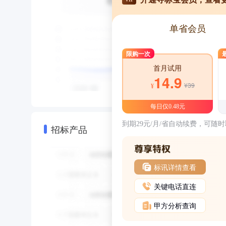
单省会员
限购一次
首月试用
14.9
¥39
¥
每日仅0.48元
到期29元/月/省自动续费，可随
招标产品
标讯详情查看
关键电话直连
甲方分析查询