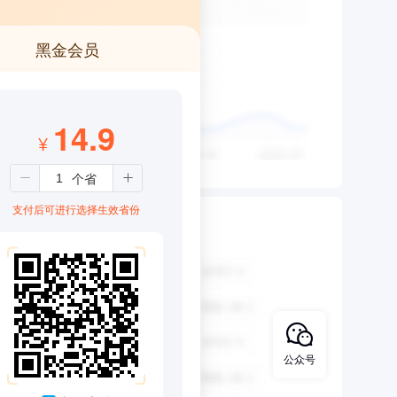
黑金会员
14.9
¥
支付后可进行选择生效省份
公众号