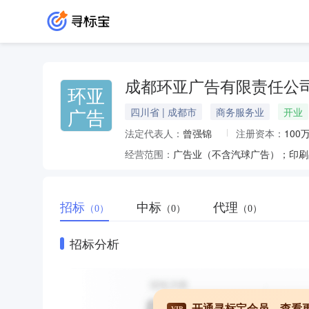
成都环亚广告有限责任公
环亚
广告
四川省 | 成都市
商务服务业
开业
法定代表人：
曾强锦
注册资本：
100
经营范围：
广告业（不含汽球广告）；印刷
招标
中标
代理
（0）
（0）
（0）
招标分析
开通寻标宝会员，查看
VIP