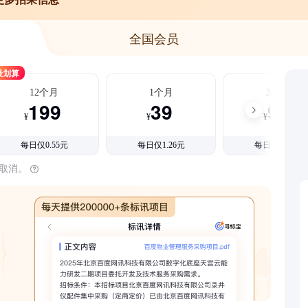
全国会员
最划算
12个月
1个月
3个月
199
39
99
¥
¥
¥
每日仅0.55元
每日仅1.26元
每日仅1.08元
时取消。