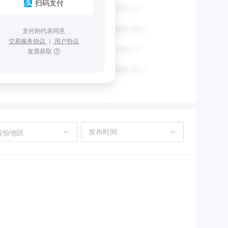
扫码支付
支付则代表同意
交易服务协议
｜
用户协议
发票获取
省份地区