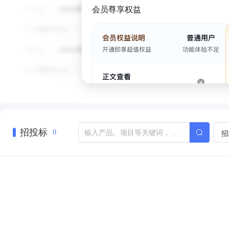
会员尊享权益
招投标
招
0