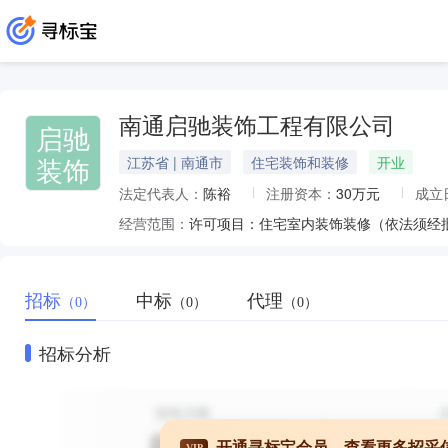
南通启驰装饰工程有限公司
启驰
装饰
江苏省 | 南通市
住宅装饰和装修
开业
法定代表人：
陈裕
注册资本：
30万元
成立
经营范围：
招标
中标
代理
（0）
（0）
（0）
招标分析
开通寻标宝会员，查看更多招采
VIP