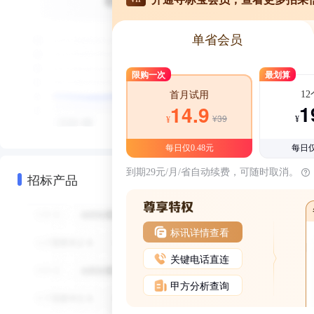
单省会员
限购一次
最划算
1
首月试用
1
14.9
¥39
¥
¥
每日仅0.48元
每日仅
到期29元/月/省自动续费，可随时取消。
招标产品
标讯详情查看
关键电话直连
甲方分析查询