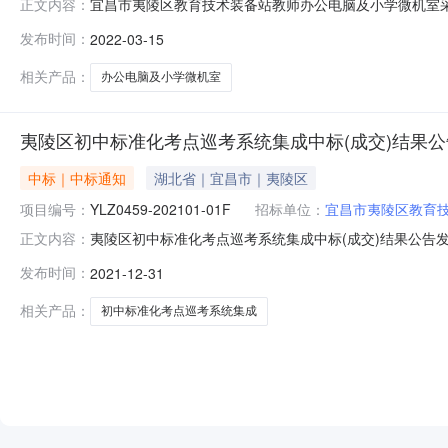
宜昌市夷陵区教育技术装备站教师办公电脑及小学微机室采购
正文内容：
时间：2022-03-22｜项目监管地：夷陵区|阅读次数
发布时间：
2022-03-15
00分（北京时间）前提交响应文件。一、项目基本情况1、项目编号
相关产品：
办公电脑及小学微机室
夷陵区初中标准化考点巡考系统集成中标(成交)结果公
中标｜中标通知
湖北省｜宜昌市｜夷陵区
项目编号：
YLZ0459-202101-01F
招标单位：
宜昌市夷陵区教育
夷陵区初中标准化考点巡考系统集成中标(成交)结果公告发布日
正文内容：
202101-01F二、采购计划备案号夷采计备【2021
发布时间：
2021-12-31
分公司供应商地址：宜昌市夷陵区发展大道103号中标（成
相关产品：
初中标准化考点巡考系统集成