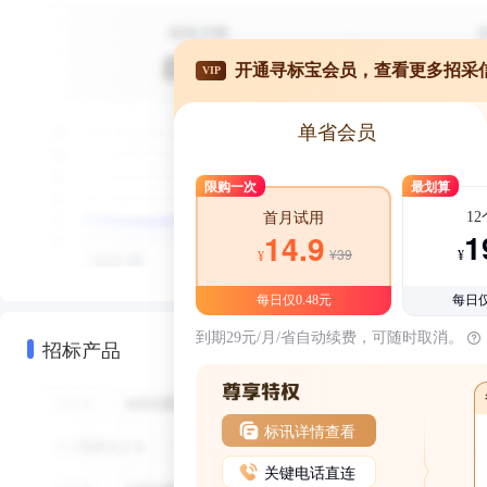
开通寻标宝会员，查看更多招采
VIP
单省会员
限购一次
最划算
1
首月试用
1
14.9
¥39
¥
¥
每日仅0.48元
每日仅
到期29元/月/省自动续费，可随时取消。
招标产品
标讯详情查看
关键电话直连