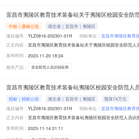
宜昌市夷陵区教育技术装备站关于夷陵区校园安全防
中标｜废标公告
湖北省｜宜昌市｜夷陵区
项目编号：
YLZ0816-202301-01H
招标单位：
宜昌市夷陵区教育
宜昌市夷陵区教育技术装备站关于夷陵区校园安全防范人员识别
正文内容：
范人员识别应用项目二、项目终止的原因截止采购文件规
发布时间：
2023-11-20 18:24
新组织招标采购或改用其他采购方式进行招标采购，将在夷陵区公共资源交易中
相关产品：
安全防范人员识别应用
宜昌市夷陵区教育技术装备站夷陵区校园安全防范人
招标｜招标公告
湖北省｜宜昌市｜夷陵区
预算74万元
项目编号：
YLZ0816-202301-01H
招标单位：
宜昌市夷陵区教育
宜昌市夷陵区教育技术装备站夷陵区校园安全防范人员识
正文内容：
交易信息网（http://ggzyjy.10.gov.cn）获取采购
发布时间：
2023-11-14 21:11
购计划备案号：420506-2023-010753、项目名称