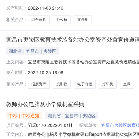
0717-7822800成交供应商：宜昌市夷陵区宜家办公
发布时间：
2022-11-03 21:46
具富诺迪/fndFND-PF-18324.0张￥650.00￥520.00￥12,
相关产品：
组合家具
办公椅
文件柜
宜昌市夷陵区教育技术装备站办公室资产处置竞价邀
湖北省｜宜昌市｜夷陵区
宜昌市夷陵区教育技术装备站办公室资产处置竞价邀请函
正文内容：
集中处置。根据夷陵区国有资产报废处置相关规定，夷陵
发布时间：
2022-10-25 16:08
台，投影仪1台，电子白板1台，打印机3台，空调1台，
购法》第二十二条规定；1、具有独立承担民
相关产品：
报废资产
投影仪
电子白板
打印机
空调
教师办公电脑及小学微机室采购
中标｜中标通知
湖北省｜宜昌市｜夷陵区
项目编号：
YLZ0470-202201-01H
招标单位：
宜昌市夷陵区教育
教师办公电脑及小学微机室采购Report依据湖北省夷陵区
正文内容：