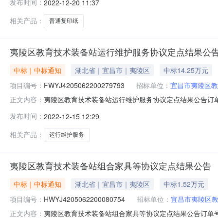
发布时间：
2022-12-20 11:37
直购成交内容：序号商品名称品目品牌规格型号数量商城展示价小计
相关产品：
普通复印纸
夷陵区教育技术装备站运行维护服务协议定点结果公
中标｜中标通知
湖北省｜宜昌市｜夷陵区
中标14.25万元
项目编号：
FWYJ4205062200279793
招标单位：
宜昌市夷陵区教
夷陵区教育技术装备站运行维护服务协议定点结果公告订单号：F
正文内容：
话：07177822800成交供应商：湖北讯锐信息技术有
发布时间：
2022-12-15 12:29
需求附件：教育城域网运维服务方案.docx教育城域网运
相关产品：
运行维护服务
夷陵区教育技术装备站组合家具等协议定点结果公告
中标｜中标通知
湖北省｜宜昌市｜夷陵区
中标1.52万元
项目编号：
HWYJ4205062200080754
招标单位：
宜昌市夷陵区
夷陵区教育技术装备站组合家具等协议定点结果公告订单号：HW
正文内容：