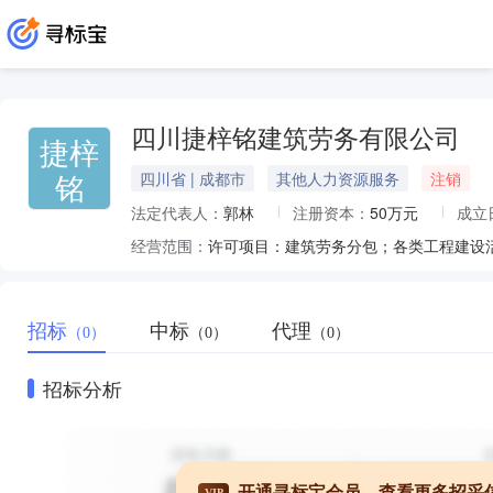
四川捷梓铭建筑劳务有限公司
捷梓
铭
四川省 | 成都市
其他人力资源服务
注销
法定代表人：
郭林
注册资本：
50万元
成立
经营范围：
招标
中标
代理
（0）
（0）
（0）
招标分析
开通寻标宝会员，查看更多招采
VIP