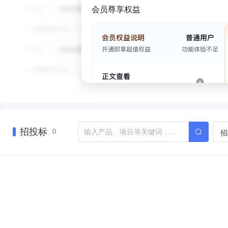
会员尊享权益
招投标
招
0