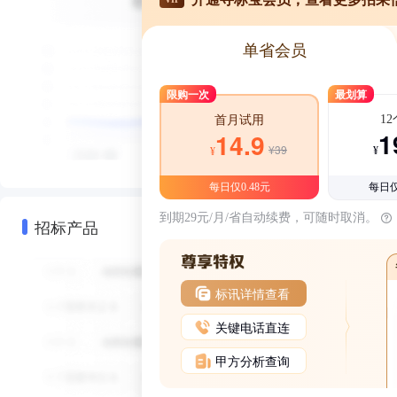
单省会员
限购一次
最划算
1
首月试用
1
14.9
¥39
¥
¥
每日仅0.48元
每日仅
到期29元/月/省自动续费，可随时取消。
招标产品
标讯详情查看
关键电话直连
甲方分析查询