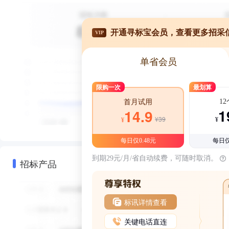
开通寻标宝会员，查看更多招采
VIP
单省会员
限购一次
最划算
1
首月试用
1
14.9
¥39
¥
¥
每日仅0.48元
每日仅
到期29元/月/省自动续费，可随时取消。
招标产品
标讯详情查看
关键电话直连