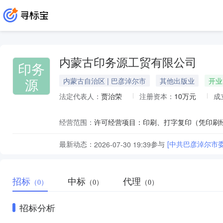
内蒙古印务源工贸有限公司
印务
源
内蒙古自治区 | 巴彦淖尔市
其他出版业
开业
法定代表人：
贾治荣
注册资本：
10万元
成
经营范围：
最新动态：
参与
[中共巴彦淖尔市
2026-07-30 19:39
招标
中标
代理
（0）
（0）
（0）
招标分析