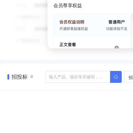
会员尊享权益
招投标
招
0