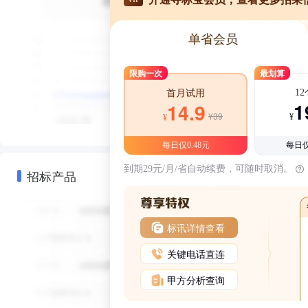
单省会员
限购一次
最划算
1
首月试用
1
14.9
¥39
¥
¥
每日仅0.48元
每日仅
到期29元/月/省自动续费，可随时取消。
招标产品
标讯详情查看
关键电话直连
甲方分析查询