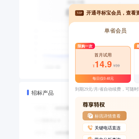
开通寻标宝会员，查看
VIP
单省会员
限购一次
首月试用
14.9
¥39
¥
每日仅0.48元
到期29元/月/省自动续费，可随
招标产品
标讯详情查看
关键电话直连