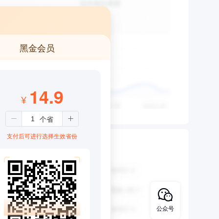
黑金会员
14.9
¥
支付后可进行选择生效省份
公众号