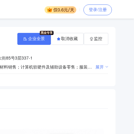
登录/注册
企业全景
取消收藏
监控
85号3层337-1
一般项目：机械设备销售；五金产品零售；文具用品零售；化工产品销售（不含许可类化工产品）；建筑材料销售；计算机软硬件及辅助设备零售；服装服饰零售；家用电器销售；计算机系统服务；软件开发；专用设备修理；通用设备修理；金属制品修理；技术服务、技术开发、技术咨询、技术交流、技术转让、技术推广；会议及展览服务；组织文化艺术交流活动；机械设备租赁；社会经济咨询服务；金属切削加工服务；非居住房地产租赁；专业设计服务；金属表面处理及热处理加工；喷涂加工；金属加工机械制造；建筑工程用机械制造；专用设备制造（不含许可类专业设备制造）；通用设备制造（不含特种设备制造）；冶金专用设备制造；普通机械设备安装服务；机械设备研发；劳务服务（不含劳务派遣）；货物进出口；技术进出口；进出口代理。（除依法须经批准的项目外，凭营业执照依法自主开展经营活动）（不得从事国家和本市产业政策禁止和限制类项目的经营活动。）
展开