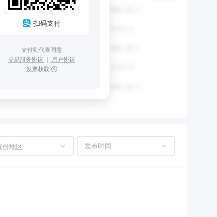
扫码支付
支付则代表同意
交易服务协议
｜
用户协议
发票获取
省份地区