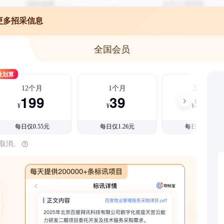
更多招采信息
全国会员
最划算
12个月
1个月
3个月
199
39
99
¥
¥
¥
每日仅0.55元
每日仅1.26元
每日仅1.08元
时取消。