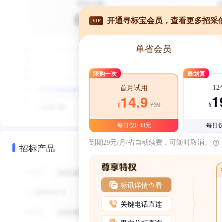
开通寻标宝会员，查看更多招采
VIP
单省会员
限购一次
最划算
1
首月试用
1
14.9
¥39
¥
¥
每日仅0.48元
每日仅
到期29元/月/省自动续费，可随时取消。
招标产品
标讯详情查看
关键电话直连