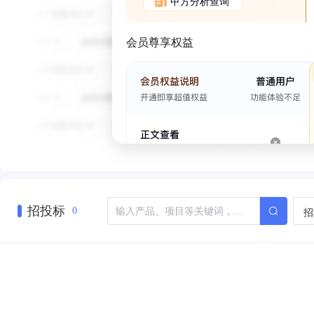
甲方分析查询
会员尊享权益
招投标
招
0