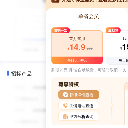
单省会员
限购一次
最划算
1
首月试用
1
14.9
¥39
¥
¥
每日仅0.48元
每日仅
到期29元/月/省自动续费，可随时取消。
招标产品
标讯详情查看
关键电话直连
甲方分析查询