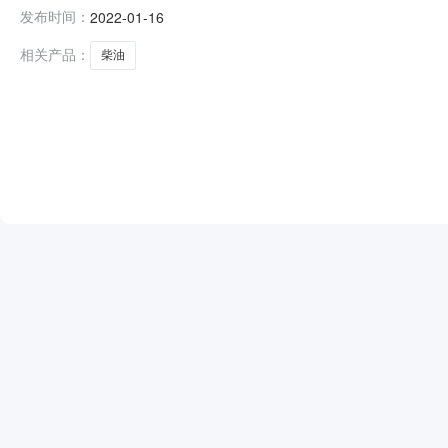
工区项目部发布日期：2022-01-16竞谈编号：CR22GD
发布时间：
2022-01-16
油竞争性谈判采购，（竞谈编号：CR22GD-GD-JNDT04-
相关产品：
柴油