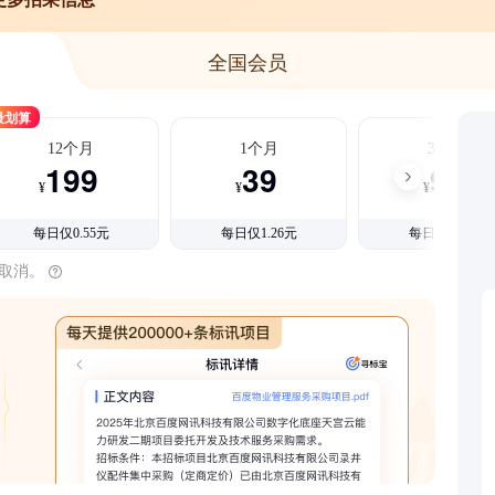
全国会员
最划算
12个月
1个月
3个月
199
39
99
¥
¥
¥
每日仅0.55元
每日仅1.26元
每日仅1.08元
时取消。