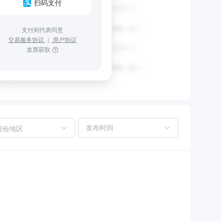
扫码支付
支付则代表同意
交易服务协议
｜
用户协议
发票获取
省份地区