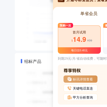
单省会员
限购一次
首月试用
14.9
¥39
¥
每日仅0.48元
到期29元/月/省自动续费，可随
招标产品
标讯详情查看
关键电话直连
甲方分析查询