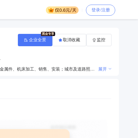
登录/注册
企业全景
取消收藏
监控
号
灯具、灯杆、太阳能路灯、道路灯、金属办公用品、金属宣传栏、金属门楼、金属制品、金属铸件、非标金属件、机床加工、销售、安装；城市及道路照明工程、市政公用工程、园林绿化工程、户外亮化工程、机电设备安装工程、建筑装修装饰工程施工；课桌椅、床、多媒体电教设备、游乐设备、体育器材、美术器材、 音乐器材、健身器材、喷泉、雕塑、垃圾桶、护栏、旗杆、门楼、广告灯箱、化粪池生产、销售、安装；人造草坪、塑胶运动场地铺设；体育场地建设。（依法须经批准的项目，经相关部门批准后方可开展经营活动）
展开