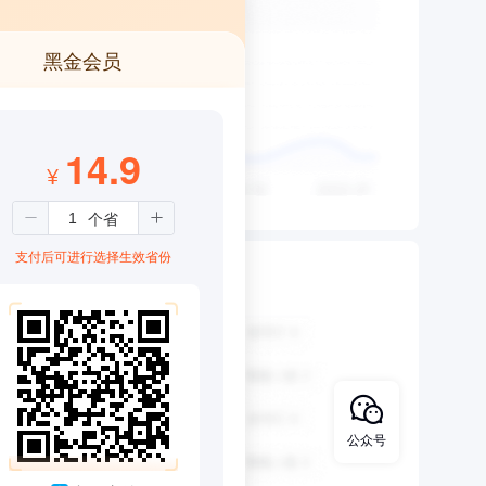
黑金会员
14.9
¥
支付后可进行选择生效省份
公众号