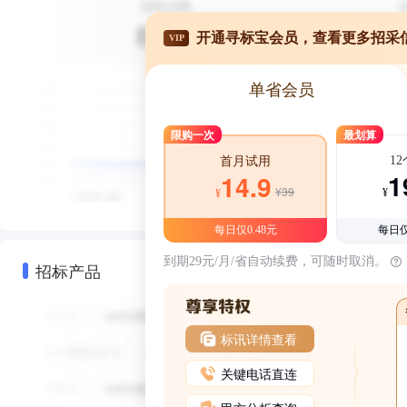
开通寻标宝会员，查看更多招采
VIP
单省会员
限购一次
最划算
1
首月试用
1
14.9
¥39
¥
¥
每日仅0.48元
每日仅
到期29元/月/省自动续费，可随时取消。
招标产品
标讯详情查看
关键电话直连