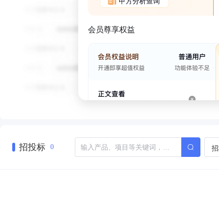
甲方分析查询
会员尊享权益
招投标
招
0