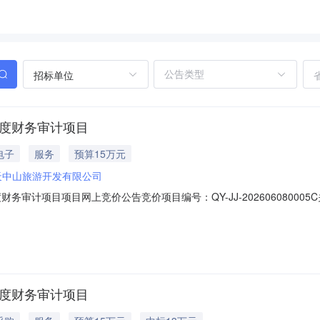
招标单位
年度财务审计项目
电子
服务
预算15万元
天中山旅游开发有限公司
务审计项目项目网上竞价公告竞价项目编号：QY-JJ-20260608000
府采购，现邀请合格的供应商进行网上竞价。一、网上竞价须知二、网上
品牌2026-06-0800:00:00.0至2026-12-3100:00:00.0￥
年度财务审计项目