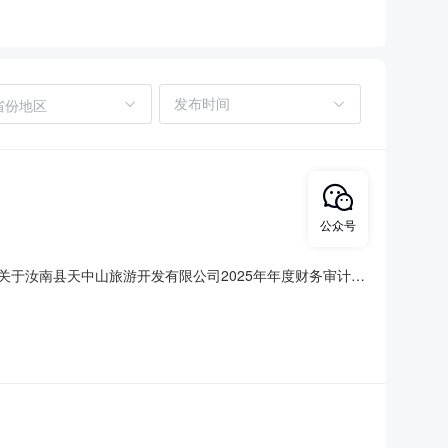
省份地区
公众号
5C关于汝南县天中山旅游开发有限公司2025年年度财务审计项
竞价程序三、网上竞价采购信息（一）采购商品信息品目品
150000.0元1项小计￥150