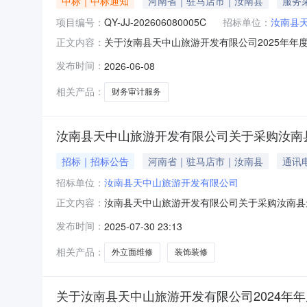
中标｜中标通知
河南省｜驻马店市｜汝南县
服务
项目编号：
QY-JJ-202606080005C
招标单位：
汝南县
关于汝南县天中山旅游开发有限公司2025年年度
正文内容：
相关服务服务期限单价数量数量单位总价财务审计服务不限品牌2
发布时间：
2026-06-08
元（二）、采购项目信息发起竞价时间（北京时间）：20
相关产品：
财务审计服务
汝南县天中山旅游开发有限公司关于采购汝南
招标｜招标公告
河南省｜驻马店市｜汝南县
通讯
招标单位：
汝南县天中山旅游开发有限公司
汝南县天中山旅游开发有限公司关于采购汝南县
正文内容：
竞价须知（一）为提高政府采购效率，节约政府
发布时间：
2025-07-30 23:13
子化政府采购。（二）网上竞价是指利用电子信
竞价的商务要求等，由已在驻马店市政府采购电
相关产品：
外立面维修
装饰装修
关于汝南县天中山旅游开发有限公司2024年