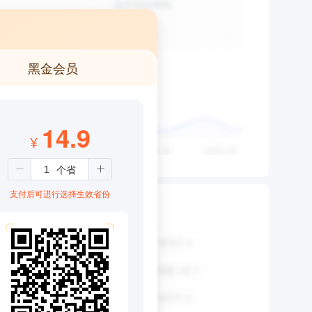
黑金会员
14.9
¥
支付后可进行选择生效省份