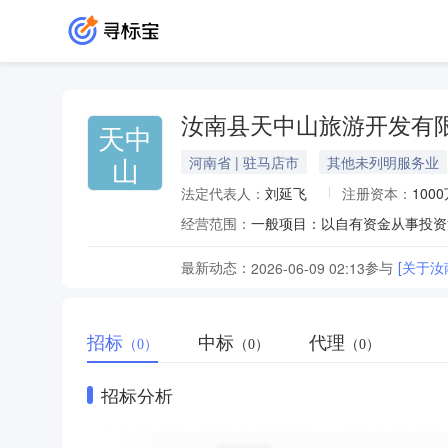
汝南县天中山旅游开发有
天中
山
河南省 | 驻马店市
其他未列明服务业
法定代表人：
刘延飞
注册资本：
100
经营范围：
最新动态：
参与
[关于
2026-06-09 02:13
招标
中标
代理
（0）
（0）
（0）
招标分析