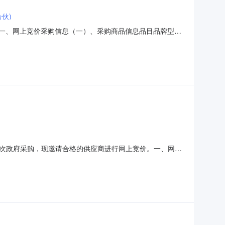
伙)
005C一、网上竞价采购信息（一）、采购商品信息品目品牌型号
00.0元1项小计￥150000.0元规格参数：总计：￥150000.0
次政府采购，现邀请合格的供应商进行网上竞价。一、网上
效率、节约、廉洁、服务”的政府采购指导思想，现执行电
的采购项目，由采购人确定竞价商品、最高限价，参与网上