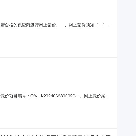
邀请合格的供应商进行网上竞价。一、网上竞价须知（一）为
、服务”的政府采购指导思想，现执行电子化政府采购。
采购人确定竞价商品、最高限价，参与网上竞价的商务要求
编号：QY-JJ-202406280002C一、网上竞价采购
500.2133元规格参数：总计：￥130，000.00元
40:12报价截止时间（北京