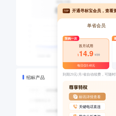
开通寻标宝会员，查看
VIP
单省会员
限购一次
首月试用
14.9
¥39
¥
每日仅0.48元
到期29元/月/省自动续费，可随
招标产品
标讯详情查看
关键电话直连