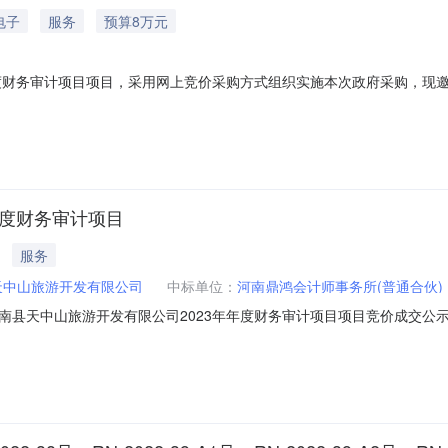
电子
服务
预算8万元
年度财务审计项目项目，采用网上竞价采购方式组织实施本次政府采购，现
府采购过程透明度，提升政府采购服务水平，贯彻落实“效率、节约、廉洁
的商品规格、标准统一、现货货源充足且价格变化幅度小的采购项目，由
年度财务审计项目
服务
天中山旅游开发有限公司
中标单位：
河南鼎鸿会计师事务所(普通合伙)
天中山旅游开发有限公司2023年年度财务审计项目项目竞价成交公示竞价项目
数量数量单位总价财务审计服务不限品牌上门送货￥100000.0元1项小计￥
4-08-0109:40:12报价开始时间（北京时间）：2024-08-0109: