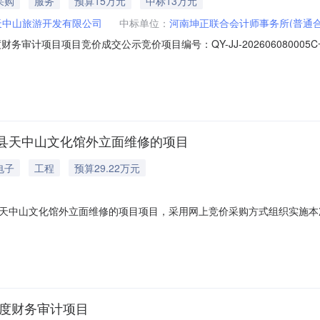
采购
服务
预算15万元
中标13万元
天中山旅游开发有限公司
中标单位：
河南坤正联合会计师事务所(普通合
财务审计项目项目竞价成交公示竞价项目编号：QY-JJ-202606080
026-06-0800:00:00.0至2026-12-3100:00:00.0￥1500
26-06-0811:09:03报价开始时间（北京时间）：2026-0
县天中山文化馆外立面维修的项目
电子
工程
预算29.22万元
天中山文化馆外立面维修的项目项目，采用网上竞价采购方式组织实施本
采购成本，增强政府采购过程透明度，提升政府采购服务水平，贯彻落实“
息技术，对采购的商品规格、标准统一、现货货源充足且价格变化幅度小
子
年度财务审计项目