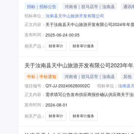
招标｜招标公告
河南省｜驻马店市｜汝南县
通讯
招标单位：
汝南县天中山旅游开发有限公司
关于汝南县天中山旅游开发有限公司2024年
正文内容：
提高政府采购效率，节约政府采购成本，增强政
发布时间：
2025-06-24 00:05
（二）网上竞价是指利用电子信息技术，对采购
等，由已在驻马店市政府采购电子商城注册并通
相关产品：
财务审计
财务审计服务
关于汝南县天中山旅游开发有限公司2023年
中标｜中标通知
河南省｜驻马店市｜汝南县
其他
项目编号：
QY-JJ-202406280002C
招标单位：
汝南县
需求填写公告发布供应商报价确认供应商关于汝南县
正文内容：
信息（一）、采购商品信息品目品牌型号相关服务单价
发布时间：
2024-08-01
（二）、采购项目信息发起竞价时间（北京时间）：202
相关产品：
财务审计
财务审计服务