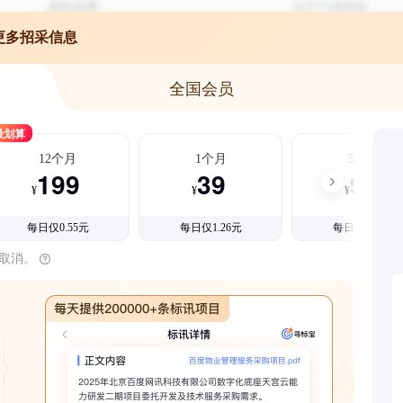
更多招采信息
全国会员
最划算
12个月
1个月
3个月
199
39
99
¥
¥
¥
每日仅0.55元
每日仅1.26元
每日仅1.08元
时取消。