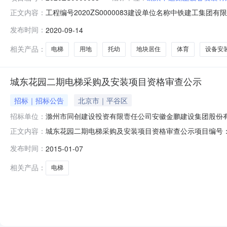
工程编号2020ZS0000083建设单位名称中铁建工集团
正文内容：
采购与安装建设地点海淀区西三旗建材城中路东侧建筑面积4
发布时间：
2020-09-14
2758148.00质量标准中标公示时间2020-9-14详
相关产品：
电梯
用地
托幼
地块居住
体育
设备安
城东花园二期电梯采购及安装项目资格审查公示
招标｜招标公告
北京市｜平谷区
招标单位：
滁州市同创建设投资有限责任公司安徽金鹏建设集团股份
城东花园二期电梯采购及安装项目资格审查公示项目编号：c
正文内容：
托，于2014年12月16日发布公告，对城东花园二期电
发布时间：
2015-01-07
联机电设备有限公司投标单位：北京中迅龙臣设备安装有限公
及地点：
相关产品：
电梯