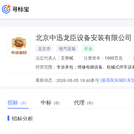
北京中迅龙臣设备安装有限公司
北京市
电气安装
开业
法定代表人：
王华斌
注册资本：
1000万元
经营范围：
最新动态：
参与
[最高院东城区东交
2026-08-05 19:40
招标
中标
代理
（0）
（0）
（0）
招标分析