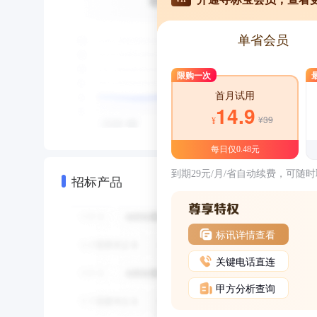
单省会员
限购一次
首月试用
14.9
¥39
¥
每日仅0.48元
到期29元/月/省自动续费，可随
招标产品
标讯详情查看
关键电话直连
甲方分析查询