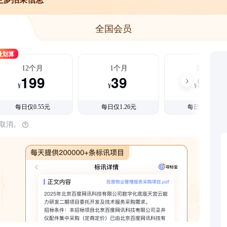
全国会员
最划算
12个月
1个月
3个月
199
39
99
¥
¥
¥
每日仅0.55元
每日仅1.26元
每日仅1.08元
时取消。