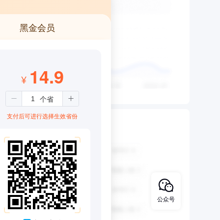
黑金会员
14.9
¥
支付后可进行选择生效省份
公众号