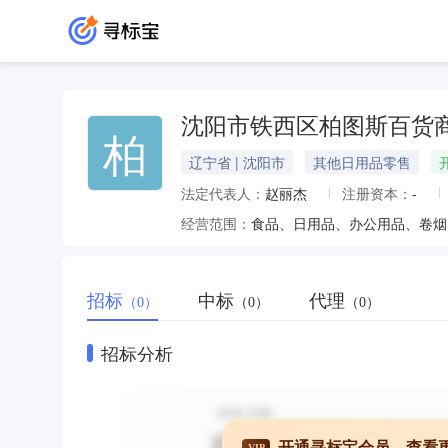
沈阳市铁西区柏图斯百货
柏
辽宁省 | 沈阳市
其他日用品零售
法定代表人：
赵丽杰
注册资本：
-
经营范围：
食品、日用品、办公用品、卷烟
招标
中标
代理
（0）
（0）
（0）
招标分析
开通寻标宝会员，查看
VIP