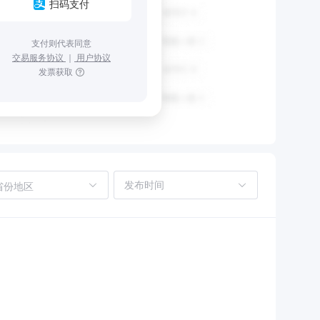
扫码支付
支付则代表同意
交易服务协议
｜
用户协议
发票获取
省份地区