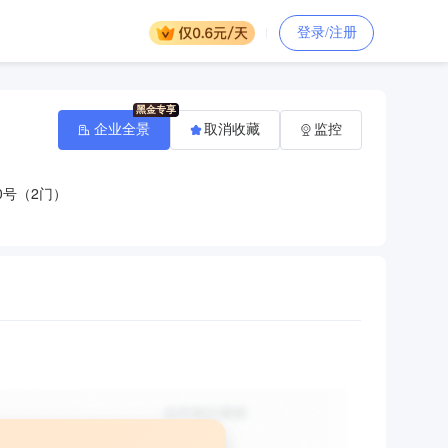
登录/注册
企业全景
取消收藏
监控
0号（2门）