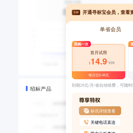
开通寻标宝会员，查看
VIP
单省会员
限购一次
首月试用
14.9
¥39
¥
每日仅0.48元
到期29元/月/省自动续费，可随
招标产品
标讯详情查看
关键电话直连