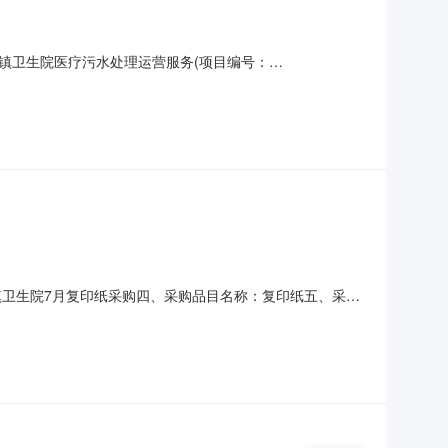
镇卫生院医疗污水处理运营服务(项目编号：
疗污水处理运营服务二、项目编号：GDSY20260383三、
世纪城5幢首层20号铺(三)成交价：人民币壹拾陆万捌仟元
金垌镇卫生院7月复印纸采购四、采购品目名称：复印纸五、采购
宜市金垌镇卫生院发布时间：2026-07-2316:50:55