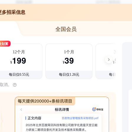
更多招采信息
全国会员
最划算
12个月
1个月
3个月
199
39
99
¥
¥
¥
每日仅0.55元
每日仅1.26元
每日仅1.08元
时取消。