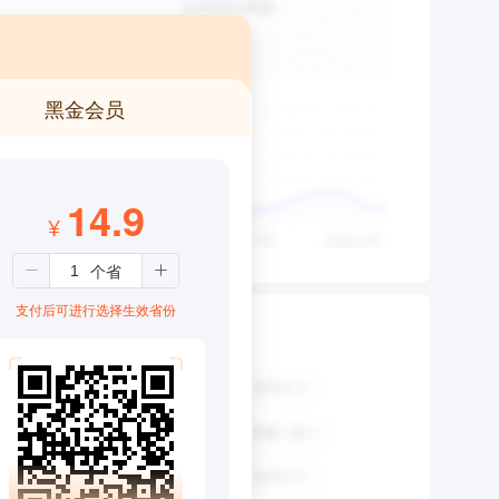
黑金会员
14.9
¥
支付后可进行选择生效省份