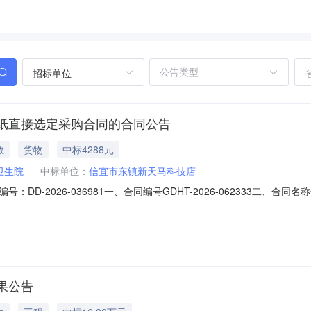
招标单位
纸直接选定采购合同的合同公告
教
货物
中标4288元
卫生院
中标单位：
信宜市东镇新天马科技店
DD-2026-036981一、合同编号GDHT-2026-062333二
垌镇卫生院采购订单五、合同主体采购人(甲方)：信宜市金垌镇卫生院地址：广东
省信宜市新里一路74号首层联系方式：13686707891六、合同主要信
果公告