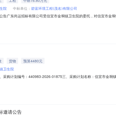
生
工程
中标16.80万元
生院
中标单位：
碧蓝环境工程(茂名)有限公司
公告广东尚运招标有限公司受信宜市金垌镇卫生院的委托，对信宜市金垌
成交供应商。现将本次议价结果公布如下：一、项目名称：信宜市金垌镇卫生院医
茂名）有限公司(二)成交供应商地址：信宜市玉都街道站前大道支线碧桂园
教
货物
预算4480元
镇卫生院
购计划编号：440983-2026-01875三、采购计划名称：信宜市
7-27七、采购方式：10八、备案时间：2026-07-2316:50:55发布人：信
标邀请公告