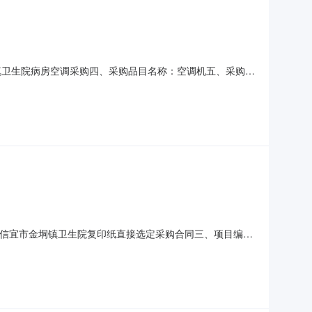
金垌镇卫生院病房空调采购四、采购品目名称：空调机五、采购预
布时间：2026-07-1315:43:25
、合同名称信宜市金垌镇卫生院复印纸直接选定采购合同三、项目编号
省茂名市信宜市金垌镇卫生院联系方式：0668-8539499供
息主要标的：序号名称数量(单位)单