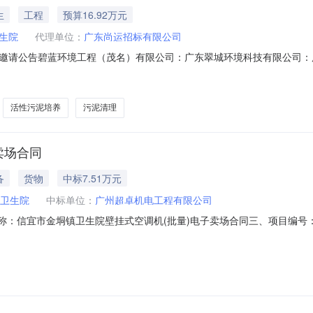
生
工程
预算16.92万元
生院
代理单位：
广东尚运招标有限公司
邀请公告碧蓝环境工程（茂名）有限公司：广东翠城环境科技有限公司：
院医疗污水处理运营服务(委托编号：GDSY20260383)进行议标，
150.00元；1.2项目服务内容：序号项目名称规格/参数数量单位备注1
活性污泥培养
污泥清理
卖场合同
备
货物
中标7.51万元
卫生院
中标单位：
广州超卓机电工程有限公司
合同名称：信宜市金垌镇卫生院壁挂式空调机(批量)电子卖场合同三、项目编号：D
镇卫生院地址：广东省茂名市信宜市金垌镇卫生院联系方式：1821912
1房联系方式：13802848635六、合同主要信息主要标的名称：空