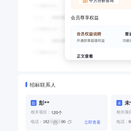
甲方分析查询
会员尊享权益
招标联系人
彭**
未
彭
未
个
120
相关项目：
相关项
立即查看
电话：
182
00
电话：
0
******