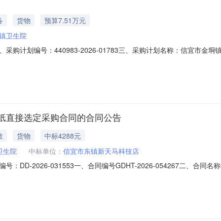
备
货物
预算7.51万元
镇卫生院
购计划编号：440983-2026-01783三、采购计划名称：信宜市
式：9八、备案时间：2026-07-1315:43:25发布人：信宜市金垌镇卫生院发
纸直接选定采购合同的合同公告
教
货物
中标4288元
卫生院
中标单位：
信宜市东镇新天马科技店
DD-2026-031553一、合同编号GDHT-2026-054267二
垌镇卫生院采购订单五、合同主体采购人(甲方)：信宜市金垌镇卫生院地址：广东
省信宜市新里一路74号首层联系方式：13686707891六、合同主要信