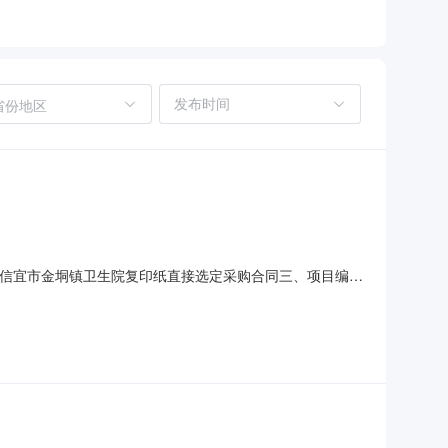
省份地区
、合同名称信宜市金垌镇卫生院复印纸直接选定采购合同三、项目编号
省茂名市信宜市金垌镇卫生院联系方式：0668-8539499供
息主要标的：序号名称数量(单位)单