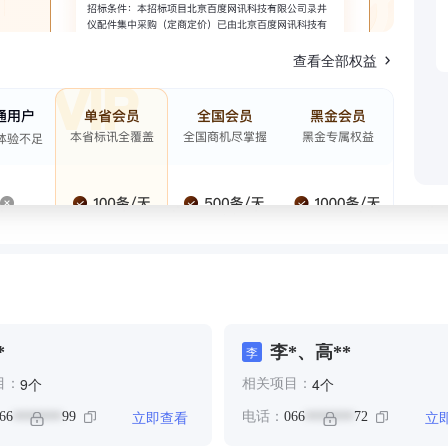
查看全部权益
*
李*、高**
李
个
个
9
4
目：
相关项目：
立即查看
立
66
99
电话：
066
72
*******
*******