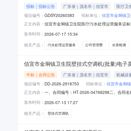
招标｜招标公告
广东省｜茂名市｜信宜市
医疗卫
项目编号：
GDSY20260383
招标单位：
信宜市金垌镇卫
信宜市金垌镇卫生院医疗污水处理运营服务议标
正文内容：
信宜市金垌镇卫生院的委托，对信宜市金垌镇卫生
发布时间：
2026-07-17 15:34
1.项目概况与招标范围1.1项目金额：￥169
务，负责污水站运行
相关产品：
污水处理运营服务
公司管理费
水质检测
信宜市金垌镇卫生院壁挂式空调机(批量)电子
中标｜合同公告
广东省｜茂名市｜信宜市
机械设
项目编号：
DD-2026-2918753
招标单位：
信宜市金垌镇
一、合同编号：HT-2026-04768298二、
正文内容：
购订单五、合同主体采购人（甲方）：信宜市金垌
发布时间：
2026-07-13 17:27
州市白云区金沙洲上元里大街一巷横一巷26号10
相关产品：
壁挂式空调机