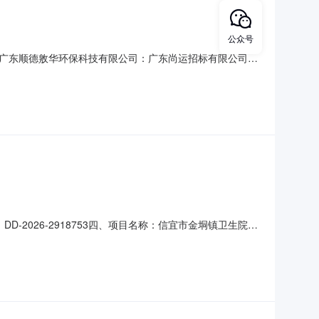
公众号
广东顺德敫华环保科技有限公司：广东尚运招标有限公司受
现邀请你单位按本邀请函规定的内容，参加本项目的议标事宜。
技术服务费（含服务人员）根据乙方职责范围，提供技术支持服
D-2026-2918753四、项目名称：信宜市金垌镇卫生院采
0300供应商（乙方）：广州超卓机电工程有限公司地址：广
调机规格型号（或服务要求）：详见合同主要标的数量：