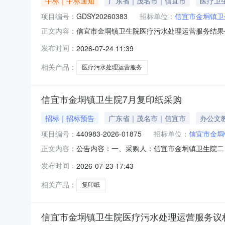
中标｜中标通知
广东省｜茂名市｜信宜市
医疗卫
项目编号：
GDSY20260383
招标单位：
信宜市金垌镇卫
信宜市金垌镇卫生院医疗污水处理运营服务结果
正文内容：
GDSY20260383)进行公开议价方式确定
发布时间：
2026-07-24 11:39
成交标的明细(一)成交供应商：碧蓝环境工程（
整(￥168000.00元)
相关产品：
医疗污水处理运营服务
信宜市金垌镇卫生院7月复印纸采购
招标｜招标预告
广东省｜茂名市｜信宜市
办公文
项目编号：
440983-2026-01875
招标单位：
信宜市金垌
公告内容：一、采购人：信宜市金垌镇卫生院二、采
正文内容：
预算金额（元）：4480.00六、需求时间：2026-0
发布时间：
2026-07-23 17:43
相关产品：
复印纸
信宜市金垌镇卫生院医疗污水处理运营服务议