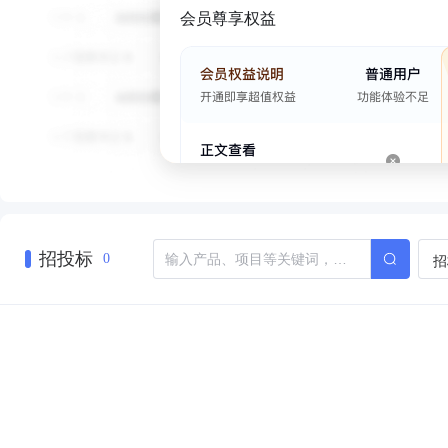
会员尊享权益
招投标
招
0