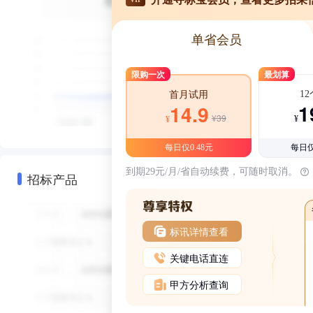
单省会员
限购一次
最划算
1
首月试用
1
14.9
¥39
¥
¥
每日仅0.48元
每日仅
到期29元/月/省自动续费，可随时取消。
招标产品
标讯详情查看
关键电话直连
甲方分析查询