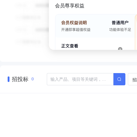
会员尊享权益
招投标
招
0