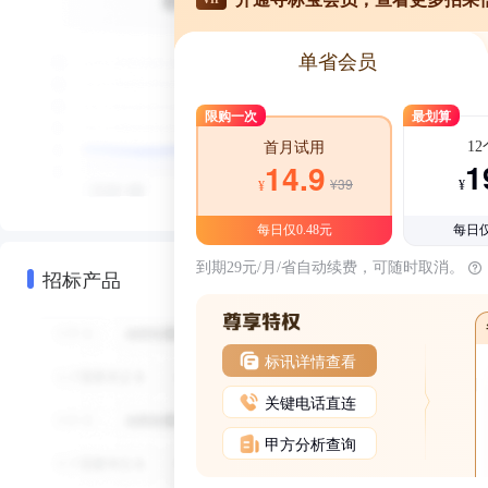
单省会员
限购一次
最划算
1
首月试用
1
14.9
¥39
¥
¥
每日仅0.48元
每日仅
到期29元/月/省自动续费，可随时取消。
招标产品
标讯详情查看
关键电话直连
甲方分析查询