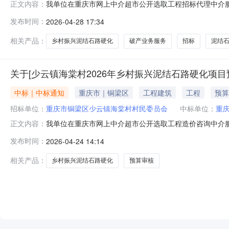
我单位在重庆市网上中介超市公开选取工程招标代理中介
正文内容：
进行项目服务。项目名称少云镇海棠村2026年乡村振兴
发布时间：
2026-04-28 17:34
需中介服务事项所需服务类型工程招标代理服务内容少云镇
天服务金额￥4500.0元金额说明招标
相关产品：
乡村振兴泥结石路硬化
破产业务服务
招标
泥结
关于[少云镇海棠村2026年乡村振兴泥结石路硬化项
中标｜中标通知
重庆市｜铜梁区
工程建筑
工程
预算
招标单位：
重庆市铜梁区少云镇海棠村村民委员会
中标单位：
重
我单位在重庆市网上中介超市公开选取工程造价咨询中介服
正文内容：
重庆市铜梁区少云镇海棠村村民委员会投资审批项目否所需
发布时间：
2026-04-24 14:14
定包干价，固定包干价为2500元。选取时间2026-04
97号中选金额￥
相关产品：
乡村振兴泥结石路硬化
预算审核