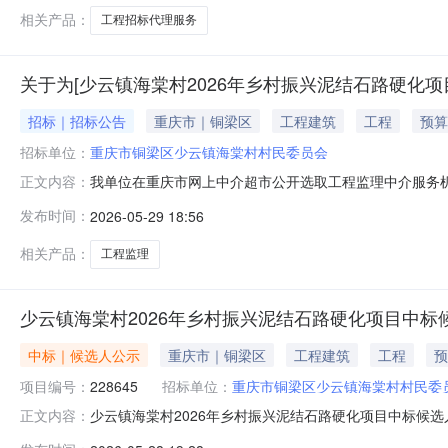
目否项目
相关产品：
工程招标代理服务
关于为[少云镇海棠村2026年乡村振兴泥结石路硬化项
招标｜招标公告
重庆市｜铜梁区
工程建筑
工程
预算
招标单位：
重庆市铜梁区少云镇海棠村村民委员会
我单位在重庆市网上中介超市公开选取工程监理中介服务
正文内容：
项目服务。项目名称少云镇海棠村2026年乡村振兴泥结
发布时间：
2026-05-29 18:56
务事项所需服务类型工程监理服务内容少云镇海棠村202
政主管部门颁发的有效的监理单位相关资质
相关产品：
工程监理
少云镇海棠村2026年乡村振兴泥结石路硬化项目中标
中标｜候选人公示
重庆市｜铜梁区
工程建筑
工程
预
项目编号：
228645
招标单位：
重庆市铜梁区少云镇海棠村村民委
少云镇海棠村2026年乡村振兴泥结石路硬化项目中标候选人
正文内容：
项目标段名称少云镇海棠村2026年乡村振兴泥结石路硬化