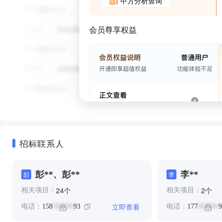
甲方分析查询
会员尊享权益
招标联系人
彭**、彭**
李**
彭
李
个
个
24
2
相关项目：
相关项目：
立即查看
电话：
158
93
电话：
177
9
******
******