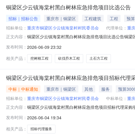
铜梁区少云镇海棠村黑白树林应急排危项目比选公告
招标｜招标公告
重庆市｜铜梁区
工程建筑
工程
预算
招标单位：
重庆市铜梁区少云镇海棠村村民委员会
代理单位：
重
铜梁区少云镇海棠村黑白树林应急排危项目比选公告铜梁
正文内容：
铜梁区少云镇海棠村黑白树林应急排危项目，业主为重庆市
发布时间：
2026-06-09 23:32
云镇海棠村村民委员会。项目已具备比选条件，现对该项目
伐乔木等其他附属工程，具体以招标人
相关产品：
挖树根工程
砍伐乔木工程
土石方工程
铜梁区少云镇海棠村黑白树林应急排危项目招标代理
中标｜中标通知
重庆市｜铜梁区
其他
服务
预算300
招标单位：
重庆市铜梁区少云镇海棠村村民委员会
中标单位：
重
铜梁区少云镇海棠村黑白树林应急排危项目招标代理采购项
正文内容：
项目:否资金来源:财政资金项目实施地行政区划:重庆市铜梁区
发布时间：
2026-06-04 19:34
0409:00:00选取方式:直接选取中选机构名称:重庆
相关产品：
招标代理服务