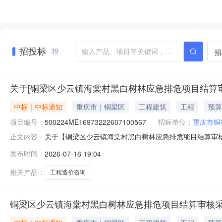
招投标
招
39
关于[铜梁区少云镇海棠村黑白树林应急排危项目结算
中标｜中标通知
重庆市｜铜梁区
工程建筑
工程
预算
项目编号：
500224ME16973222607100567
招标单位：
重庆市铜
关于【铜梁区少云镇海棠村黑白树林应急排危项目结算审核采购
正文内容：
中介服务机构，现将中选结果相关事项公告如下：项目名
发布时间：
2026-07-16 19:04
需中介服务事项是否破产业务服务项目采购否所需服务类型工程
1509:0
相关产品：
工程造价咨询
铜梁区少云镇海棠村黑白树林应急排危项目结算审核