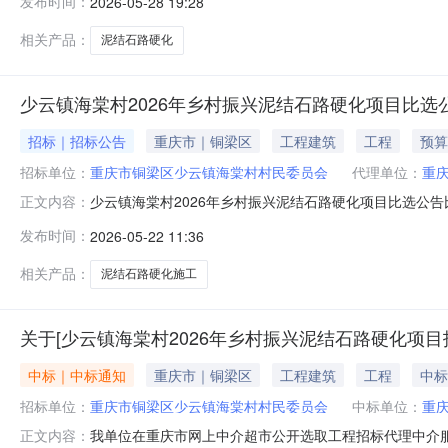
发布时间：
2026-05-28 19:28
联系电话15826011193招标代理机构重庆满亿工程咨
相关产品：
泥结石路硬化
少云镇海棠村2026年乡村振兴泥结石路硬化项目比选
招标｜招标公告
重庆市｜铜梁区
工程建筑
工程
预算
招标单位：
重庆市铜梁区少云镇海棠村村民委员会
代理单位：
重
少云镇海棠村2026年乡村振兴泥结石路硬化项目比选公告
正文内容：
结石路硬化项目，业主为重庆市铜梁区少云镇海棠村村民
发布时间：
2026-05-22 11:36
该项目的施工进行竞争性比选。2.项目概况与比选范围2.
228645元。2.4
相关产品：
泥结石路硬化施工
关于[少云镇海棠村2026年乡村振兴泥结石路硬化项
中标｜中标通知
重庆市｜铜梁区
工程建筑
工程
中标
招标单位：
重庆市铜梁区少云镇海棠村村民委员会
中标单位：
重
我单位在重庆市网上中介超市公开选取工程招标代理中介服
正文内容：