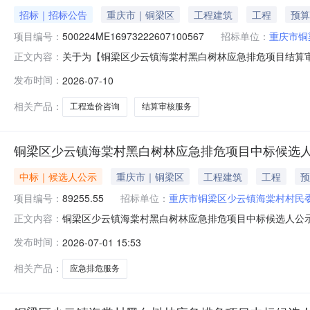
招标｜招标公告
重庆市｜铜梁区
工程建筑
工程
预算
项目编号：
500224ME16973222607100567
招标单位：
重庆市铜
关于为【铜梁区少云镇海棠村黑白树林应急排危项目结算审核采
正文内容：
市公开选取工程造价咨询中介服务机构，现将相关事项公
发布时间：
2026-07-10
梁区少云镇海棠村黑白树林应急排危项目结算审核采购采
程造价咨询服务内容铜梁区少
相关产品：
工程造价咨询
结算审核服务
铜梁区少云镇海棠村黑白树林应急排危项目中标候选
中标｜候选人公示
重庆市｜铜梁区
工程建筑
工程
预
项目编号：
89255.55
招标单位：
重庆市铜梁区少云镇海棠村村民
铜梁区少云镇海棠村黑白树林应急排危项目中标候选人公示表
正文内容：
名称铜梁区少云镇海棠村黑白树林应急排危项目最高限价（或
发布时间：
2026-07-01 15:53
15826011193招标代理机构重庆铜曜工程项目管理有
书编号第
相关产品：
应急排危服务