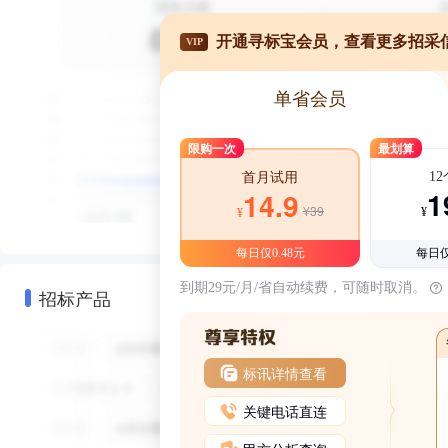
开通寻标宝会员，查看更多招采
VIP
单省会员
限购一次
最划算
1
首月试用
1
14.9
¥39
¥
¥
每日仅0.48元
每日仅
到期29元/月/省自动续费，可随时取消。
招标产品
标讯详情查看
关键电话直连