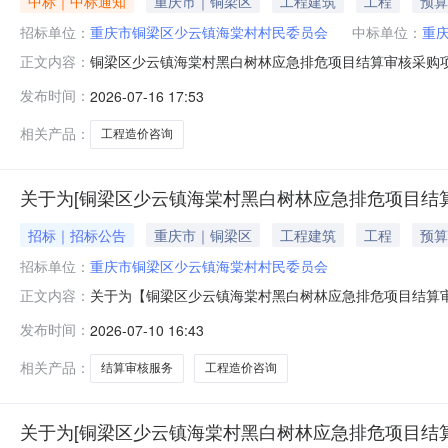
中标｜中标通知
重庆市｜铜梁区
工程建筑
工程
预算
招标单位：
重庆市铜梁区少云镇海棠村村民委员会
中标单位：
重
铜梁区少云镇海棠村黑白树林应急排危项目结算审核采购项
正文内容：
项目:否资金来源:财政资金项目实施地行政区划:重庆市铜梁
发布时间：
2026-07-16 17:53
核价格采取固定包干价，固定包干价为2000元。选取时间:2
相关产品：
工程造价咨询
关于为[铜梁区少云镇海棠村黑白树林应急排危项目结算
招标｜招标公告
重庆市｜铜梁区
工程建筑
工程
预算
招标单位：
重庆市铜梁区少云镇海棠村村民委员会
关于为【铜梁区少云镇海棠村黑白树林应急排危项目结算审核采
正文内容：
务结果选取时间2026-07-1509:00:00关于为
发布时间：
2026-07-10 16:43
报名的中介服务机构中直接选定一家中介服务机构进行项目
目否项目
相关产品：
结算审核服务
工程造价咨询
关于为[铜梁区少云镇海棠村黑白树林应急排危项目结算