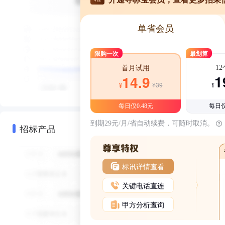
单省会员
限购一次
最划算
1
首月试用
1
14.9
¥39
¥
¥
每日仅0.48元
每日仅
到期29元/月/省自动续费，可随时取消。
招标产品
标讯详情查看
关键电话直连
甲方分析查询