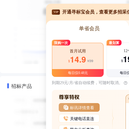
开通寻标宝会员，查看更多招采
VIP
单省会员
限购一次
最划算
1
首月试用
1
14.9
¥39
¥
¥
每日仅0.48元
每日仅
到期29元/月/省自动续费，可随时取消。
招标产品
标讯详情查看
关键电话直连