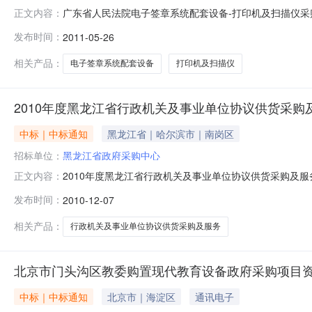
广东省人民法院电子签章系统配套设备-打印机及扫描仪采购中
正文内容：
院采购办公室的委托，于2011年4月11日就广东省人民法
发布时间：
2011-05-26
购的中标结果公告如下：一、采购项目内容及需求：（采
公；②数量
相关产品：
电子签章系统配套设备
打印机及扫描仪
2010年度黑龙江省行政机关及事业单位协议供货采
中标｜中标通知
黑龙江省｜哈尔滨市｜南岗区
招标单位：
黑龙江省政府采购中心
2010年度黑龙江省行政机关及事业单位协议供货采购及服务项
正文内容：
及事业单位协议供货采购及服务项目现行协议价格及新增机型评
发布时间：
2010-12-07
位协议供货采购及服务项目现行协议价格及新增机型产品
10
相关产品：
行政机关及事业单位协议供货采购及服务
北京市门头沟区教委购置现代教育设备政府采购项目
中标｜中标通知
北京市｜海淀区
通讯电子