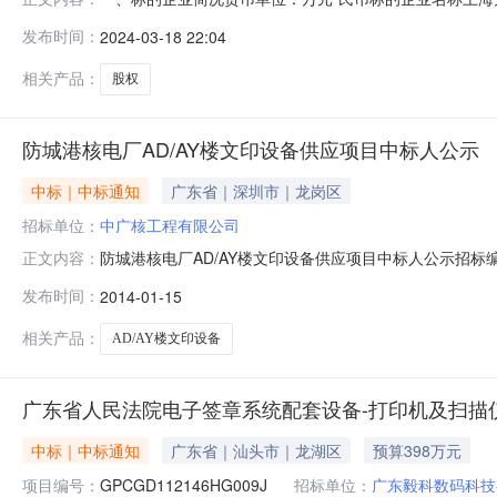
间*993-04-2*注册地（住所）上海市凯旋路3*3*
发布时间：
2024-03-18 22:04
批准后方可开展经营活动）注册资本*5000法定代表*（负责*
相关产品：
股权
防城港核电厂AD/AY楼文印设备供应项目中标人公示
中标｜中标通知
广东省｜深圳市｜龙岗区
招标单位：
中广核工程有限公司
防城港核电厂AD/AY楼文印设备供应项目中标人公示招标编
正文内容：
中广核工程有限公司本项目的招标评标工作已结束，经过评
发布时间：
2014-01-15
日09:00至2014年01月20日17:30投标人有任
系方
相关产品：
AD/AY楼文印设备
广东省人民法院电子签章系统配套设备-打印机及扫描
中标｜中标通知
广东省｜汕头市｜龙湖区
预算398万元
项目编号：
GPCGD112146HG009J
招标单位：
广东毅科数码科技