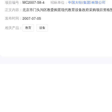
项目编号：
MC2007-58-4
招标单位：
中国大恒(集团)有限公司
北京市门头沟区教委购置现代教育设备政府采购项目资格预审
正文内容：
三、采购代理机构全称：北京市门头沟区政府采购中心四
发布时间：
2007-07-05
电视系统、校园广播系统、视频编辑系统、笔记本电脑及
商祺系统集成有限责任公司北方互联（北
相关产品：
教育
设备
NEW
HOT
5折起