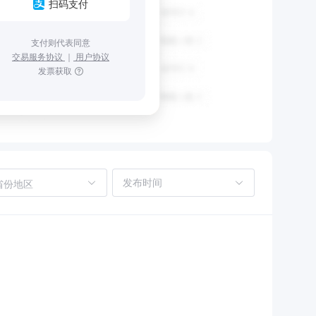
扫码支付
支付则代表同意
交易服务协议
｜
用户协议
发票获取
省份地区