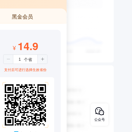
黑金会员
14.9
¥
支付后可进行选择生效省份
公众号