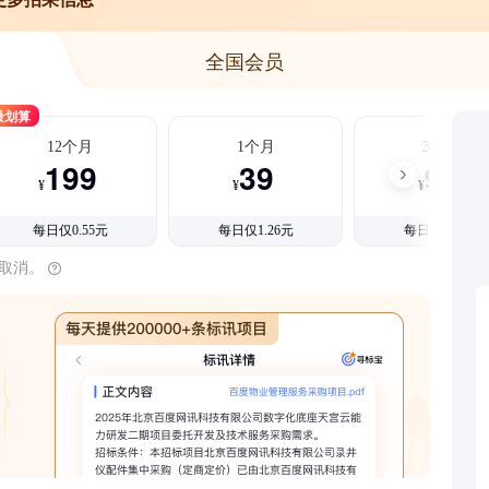
全国会员
最划算
12个月
1个月
3个月
199
39
99
¥
¥
¥
每日仅0.55元
每日仅1.26元
每日仅1.08元
时取消。