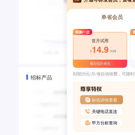
单省会员
限购一次
首月试用
14.9
¥39
¥
每日仅0.48元
到期29元/月/省自动续费，可随
招标产品
标讯详情查看
关键电话直连
甲方分析查询