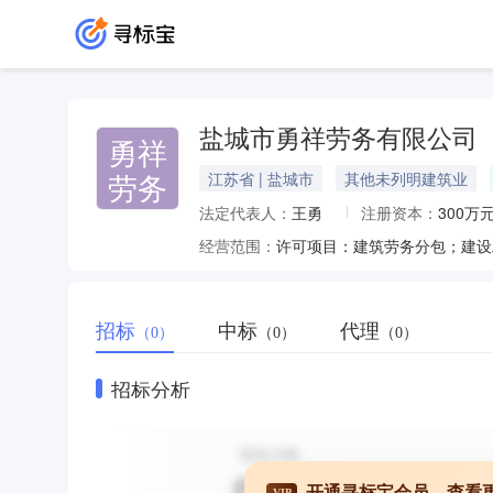
盐城市勇祥劳务有限公司
勇祥
劳务
江苏省 | 盐城市
其他未列明建筑业
法定代表人：
王勇
注册资本：
300万
经营范围：
招标
中标
代理
（0）
（0）
（0）
招标分析
开通寻标宝会员，查看
VIP