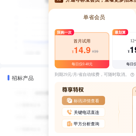
单省会员
限购一次
最划算
1
首月试用
1
14.9
¥39
¥
¥
每日仅0.48元
每日仅
到期29元/月/省自动续费，可随时取消。
招标产品
标讯详情查看
关键电话直连
甲方分析查询