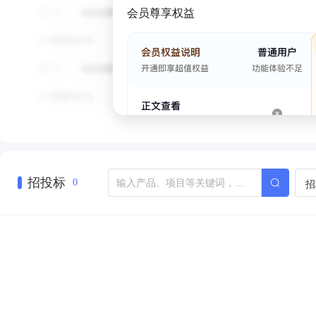
会员尊享权益
招投标
招
0