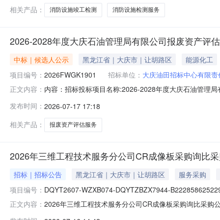
相关产品：
消防设施竣工检测
消防设施检测服务
2026-2028年度大庆石油管理局有限公司报废资产评
中标｜候选人公示
黑龙江省｜大庆市｜让胡路区
能源化工
项目编号：
2026FWGK1901
招标单位：
大庆油田招标中心有限责
内容：招标投标项目名称:2026-2028年度大庆石油管理
正文内容：
1509:00:00评标时间:2026-07-1509:44:5
发布时间：
2026-07-17 17:18
废资产评估服务1063.6201598.61中联资产评估集团有
相关产品：
报废资产评估服务
2026年三维工程技术服务分公司CR成像板采购询比
招标｜招标公告
黑龙江省｜大庆市｜让胡路区
服务采购
项目编号：
DQYT2607-WZXB074-DQYTZBZX7944-B222858625229
2026年三维工程技术服务分公司CR成像板采购询比采购
正文内容：
操作手册完成证书办理，以免影响投标。帮助信息:平台相关操作