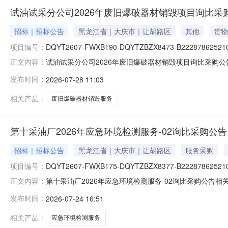
试油试采分公司2026年废旧爆破器材销毁项目询比采
招标｜招标公告
黑龙江省｜大庆市｜让胡路区
其他
货物
项目编号：
DQYT2607-FWXB190-DQYTZBZX8473-B222878625210
试油试采分公司2026年废旧爆破器材销毁项目询比采购公
正文内容：
操作手册完成证书办理，以免影响投标。帮助信息:平台相关操作
发布时间：
2026-07-28 11:03
请函).pdf分项报价表.xls
相关产品：
废旧爆破器材销毁服务
第十采油厂2026年应急环境检测服务-02询比采购公告
招标｜招标公告
黑龙江省｜大庆市｜让胡路区
服务采购
项目编号：
DQYT2607-FWXB175-DQYTZBZX8377-B222878625210
第十采油厂2026年应急环境检测服务-02询比采购公告
正文内容：
册完成证书办理，以免影响投标。帮助信息:平台相关操作手册可在
发布时间：
2026-07-24 16:51
报价表.xls
相关产品：
应急环境检测服务