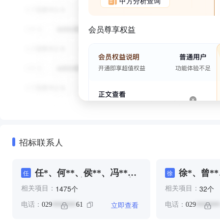
甲方分析查询
会员尊享权益
招标联系人
任*、何**、侯**、冯**、
徐*、曾*
任
徐
刘*、刘*、刘*、刘**、刘
*、贾**
个
个
1475
32
相关项目：
相关项目：
**、卢**、向**、吴**、吴
**、闫*
*、吴**、周**、咬*、唐
立即查看
电话：
029
61
电话：
029
*******
*******
**、安**、康*、张*、张
**、张**、张**、张*、张