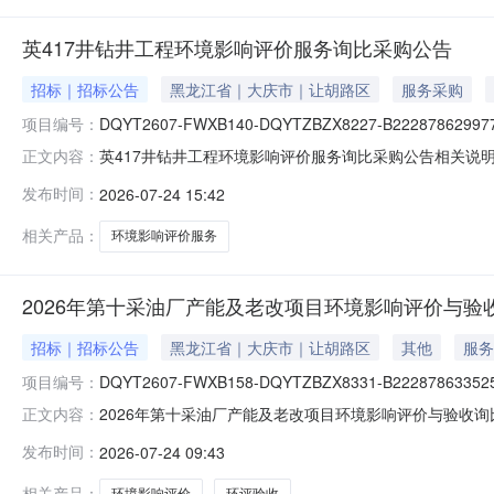
英417井钻井工程环境影响评价服务询比采购公告
招标｜招标公告
黑龙江省｜大庆市｜让胡路区
服务采购
项目编号：
DQYT2607-FWXB140-DQYTZBZX8227-B222878629977
英417井钻井工程环境影响评价服务询比采购公告相关说
正文内容：
成证书办理，以免影响投标。帮助信息:平台相关操作手册可在门户
发布时间：
2026-07-24 15:42
表.xls
相关产品：
环境影响评价服务
2026年第十采油厂产能及老改项目环境影响评价与验
招标｜招标公告
黑龙江省｜大庆市｜让胡路区
其他
服务
项目编号：
DQYT2607-FWXB158-DQYTZBZX8331-B222878633525
2026年第十采油厂产能及老改项目环境影响评价与验收询
正文内容：
信息中的操作手册完成证书办理，以免影响投标。帮助信息
发布时间：
2026-07-24 09:43
1.0.3.20260723公告(邀请函).pdf分项报价表.xls
相关产品：
环境影响评价
环评验收