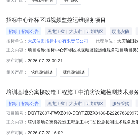
招标中心评标区域视频监控运维服务项目
招标｜招标公告
黑龙江省｜大庆市｜让胡路区
弱电安防
招标单位：
大庆油田招标中心有限责任公司
代理单位：
大庆油田
项目名称:招标中心评标区域视频监控运维服务项目项目类别
正文内容：
管理规范》（Q/SY13845-2025）颁布实施，规定
发布时间：
2026-07-23 00:21
能保存3个月。同时部分评标专家存在私自携带通讯设备
等3项内容的技术服
相关产品：
软件运维服务
硬件运维服务
培训基地公寓楼改造工程施工中消防设施检测技术服
招标｜招标公告
黑龙江省｜大庆市｜让胡路区
服务采购
项目编号：
DQYT2607-FWXB010-DQYTZBZX8186-B222878629977
培训基地公寓楼改造工程施工中消防设施检测技术服务及消
正文内容：
书，请及时参考帮助信息中的操作手册完成证书办理，以免
发布时间：
2026-07-22 16:02
检测技术服务及消防设施竣工检测1.0.3.20260722公告(.pd