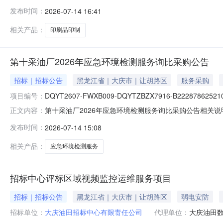
书办理，以免影响投标。帮助信息:平台相关操作手册可在门户专区-
发布时间：
2026-07-14 16:41
相关产品：
印刷品印制
第十采油厂2026年应急环境检测服务询比采购公告
招标｜招标公告
黑龙江省｜大庆市｜让胡路区
服务采购
项目编号：
DQYT2607-FWXB009-DQYTZBZX7916-B222878625210
第十采油厂2026年应急环境检测服务询比采购公告相关说
正文内容：
完成证书办理，以免影响投标。帮助信息:平台相关操作手册可在门
发布时间：
2026-07-14 15:08
表.xls
相关产品：
应急环境检测服务
招标中心评标区域视频监控运维服务项目
招标｜招标公告
黑龙江省｜大庆市｜让胡路区
弱电安防
招标单位：
大庆油田招标中心有限责任公司
代理单位：
大庆油田