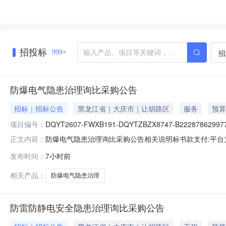
**、彭**、房**、曹**、曹
*、曹**、曾**、朱*、李
*、李*、李**、李**、杨
**、段**、段*、沈*、沈
**、滕*、潘**、王**、王
*、王**、王**、王*、王
招投标
招
999+
*、王**、王**、田*、申
*、白*、符*、胡**、苏
**、蒋**、袁*、邢**、邵
防爆电气隐患治理询比采购公告
*、郝**、郭**、郭**、陈
**、陈**、陈*、陈*、陈
*、韩*、韩*、韩**、马
招标｜招标公告
黑龙江省｜大庆市｜让胡路区
服务
预算
**、高**、魏*、麻**、黄
项目编号：
*、黄**、黎*
DQYT2607-FWXB191-DQYTZBZX8747-B222878629977
防爆电气隐患治理询比采购公告相关说明标书款支付:平台
正文内容：
影响投标。帮助信息:平台相关操作手册可在门户专区-帮助中心查看
发布时间：
7小时前
相关产品：
防爆电气隐患治理
防雷防静电安全隐患治理询比采购公告