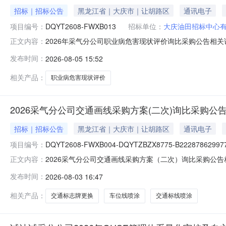
招标｜招标公告
黑龙江省｜大庆市｜让胡路区
通讯电子
项目编号：
DQYT2608-FWXB013
招标单位：
大庆油田招标中心
2026年采气分公司职业病危害现状评价询比采购公告相关
正文内容：
册完成证书办理，以免影响投标。帮助信息:平台相关操作手册可在
发布时间：
2026-08-05 15:52
报价表.xls
相关产品：
职业病危害现状评价
2026采气分公司交通画线采购方案(二次)询比采购公
招标｜招标公告
黑龙江省｜大庆市｜让胡路区
通讯电子
项目编号：
DQYT2608-FWXB004-DQYTZBZX8775-B222878629977
2026采气分公司交通画线采购方案（二次）询比采购公告
正文内容：
作手册完成证书办理，以免影响投标。帮助信息:平台相关操作手
发布时间：
2026-08-03 16:47
函).pdf分项报价表.xls
相关产品：
交通标志牌更换
车位线喷涂
交通标线喷涂