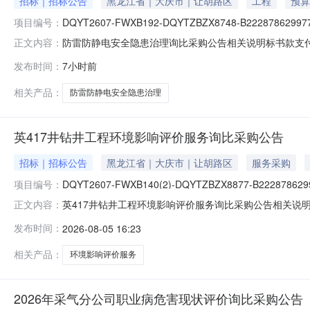
招标｜招标公告
黑龙江省｜大庆市｜让胡路区
工程
预算
项目编号：
DQYT2607-FWXB192-DQYTZBZX8748-B222878629977
防雷防静电安全隐患治理询比采购公告相关说明标书款支付
正文内容：
理，以免影响投标。帮助信息:平台相关操作手册可在门户专区-帮
发布时间：
7小时前
相关产品：
防雷防静电安全隐患治理
英417井钻井工程环境影响评价服务询比采购公告
招标｜招标公告
黑龙江省｜大庆市｜让胡路区
服务采购
项目编号：
DQYT2607-FWXB140(2)-DQYTZBZX8877-B222878629
英417井钻井工程环境影响评价服务询比采购公告相关说
正文内容：
成证书办理，以免影响投标。帮助信息:平台相关操作手册可在门户
发布时间：
2026-08-05 16:23
表.xls
相关产品：
环境影响评价服务
2026年采气分公司职业病危害现状评价询比采购公告