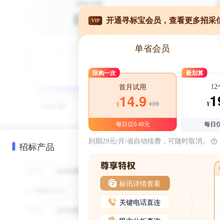
开通寻标宝会员，查看更多招采
VIP
单省会员
限购一次
最划算
1
首月试用
1
14.9
¥39
¥
¥
每日仅0.48元
每日仅
到期29元/月/省自动续费，可随时取消。
招标产品
标讯详情查看
关键电话直连