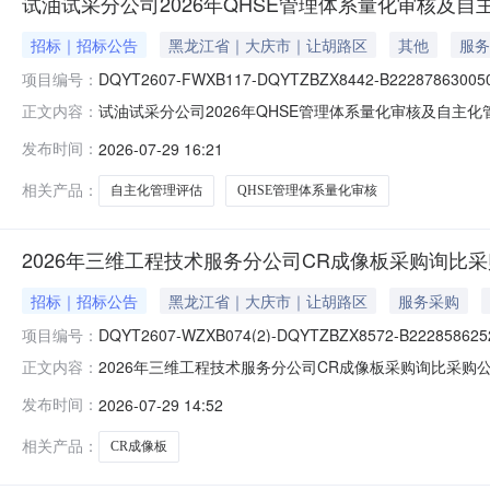
试油试采分公司2026年QHSE管理体系量化审核及
招标｜招标公告
黑龙江省｜大庆市｜让胡路区
其他
服务
项目编号：
DQYT2607-FWXB117-DQYTZBZX8442-B222878630050
试油试采分公司2026年QHSE管理体系量化审核及自主
正文内容：
时参考帮助信息中的操作手册完成证书办理，以免影响投标。
发布时间：
2026-07-29 16:21
自主化管理评估1.0.3.20260729公告(邀.pdf分项报价表.xl
相关产品：
自主化管理评估
QHSE管理体系量化审核
2026年三维工程技术服务分公司CR成像板采购询比
招标｜招标公告
黑龙江省｜大庆市｜让胡路区
服务采购
项目编号：
DQYT2607-WZXB074(2)-DQYTZBZX8572-B222858625
2026年三维工程技术服务分公司CR成像板采购询比采购
正文内容：
操作手册完成证书办理，以免影响投标。帮助信息:平台相关操作
发布时间：
2026-07-29 14:52
请函).pdf物资、技术.rar
相关产品：
CR成像板