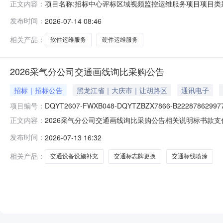
项目名称:招标中心评标区域视频监控运维服务项目项目类别
正文内容：
管理规范》（Q/SY13845-2025）颁布实施，规定
发布时间：
2026-07-14 08:46
能保存3个月。同时部分评标专家存在私自携带通讯设备的
务S0607运
相关产品：
软件运维服务
硬件运维服务
2026采气分公司交通画线询比采购公告
招标｜招标公告
黑龙江省｜大庆市｜让胡路区
通讯电子
项目编号：
DQYT2607-FWXB048-DQYTZBZX7866-B222878629977
2026采气分公司交通画线询比采购公告相关说明标书款支
正文内容：
理，以免影响投标。帮助信息:平台相关操作手册可在门户专区-帮助
发布时间：
2026-07-13 16:32
相关产品：
交通设备设施补充
交通标志牌更换
交通标线喷涂