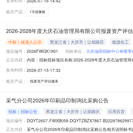
发布时间：
2026-07-16 14:42
请函).pdf物资技术.rar
相关产品：
CR成像板
2026-2028年度大庆石油管理局有限公司报废资产评
中标｜候选人公示
黑龙江省｜大庆市｜让胡路区
能源化工
项目编号：
2026FWGK1901
招标单位：
大庆油田招标中心有限责
内容：招标投标项目名称:2026-2028年度大庆石油管理
正文内容：
1509:00:00评标时间:2026-07-1509:44:5
发布时间：
2026-07-15 17:32
废资产评估服务1063.6201598.61中联资产评估集团有
相关产品：
报废资产评估服务
采气分公司2026年印刷品印制询比采购公告
招标｜招标公告
黑龙江省｜大庆市｜让胡路区
日用百货
项目编号：
DQYT2607-FWXB058-DQYTZBZX7867-B222878629977
采气分公司2026年印刷品印制询比采购公告相关说明标书
正文内容：